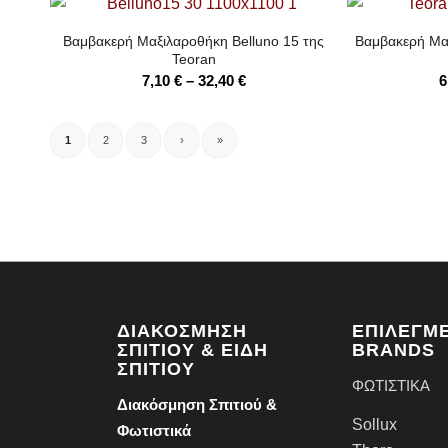
7,10 €
through
Βαμβακερή Μαξιλαροθήκη Belluno 15 της
Βαμβακερή Μα
32,40 €
Teoran
Price
7,10
€
–
32,40
€
6
range:
7,10 €
1
2
3
›
»
through
32,40 €
ΔΙΑΚΌΣΜΗΣΗ
ΕΠΙΛΕΓΜ
ΣΠΙΤΙΟΎ & ΕΊΔΗ
BRANDS
ΣΠΙΤΙΟΎ
ΦΩΤΙΣΤΙΚΑ
Διακόσμηση Σπιτιού &
Sollux
Φωτιστικά