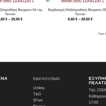
7,10 €
7,10 €
through
through
ξιλαροθήκη Bergamo 04 της
Βαμβακερή Μαξιλαροθήκη Bergamo 05
32,40 €
32,40 €
Teoran
Teoran
Price
Price
,60
€
–
29,50
€
6,60
€
–
29,50
€
range:
range:
6,60 €
6,60 €
Page 1
through
through
29,50 €
29,50 €
ΈΝΑ
ΕΞΥΠΗ
ΕΙΔΗ ΚΟΥΖΙΝΑΣ
ΠΕΛΑΤ
Umbra
Τηλ:
2392
T&G
Καθημεριν
5Five
17:00