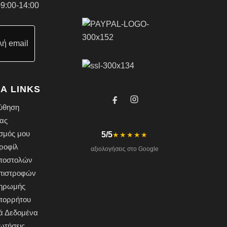
9:00-14:00
ή email
Α LINKS
ύθηση
ας
σμός μου
5/5
★★★★★
ροφίλ
αξιολογήσεις στο Google
Αποστολών
Επιστροφών
ληρωμής
Απορρήτου
ά Δεδομένα
ωτήσεις