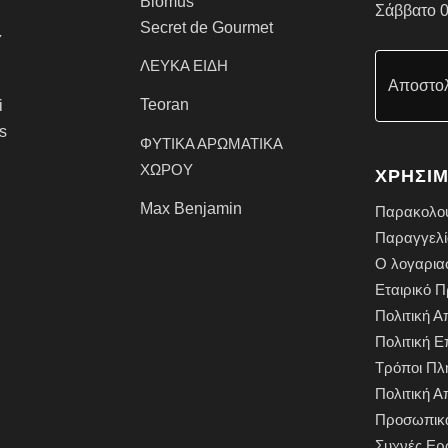
Blomus
Σάββατο 0
Secret de Gourmet
Υ
ΛΕΥΚΑ ΕΙΔΗ
Αποστολ
Teoran
i
rs
ΦΥΤΙΚΑ ΑΡΩΜΑΤΙΚΑ
ΧΩΡΟΥ
ΧΡΗΣΙΜ
Max Benjamin
Παρακολο
Παραγγελί
Ο λογαρια
Εταιρικό Π
Πολιτική 
Πολιτική 
Τρόποι Π
Πολιτική 
Προσωπικ
Συχνές Ερ