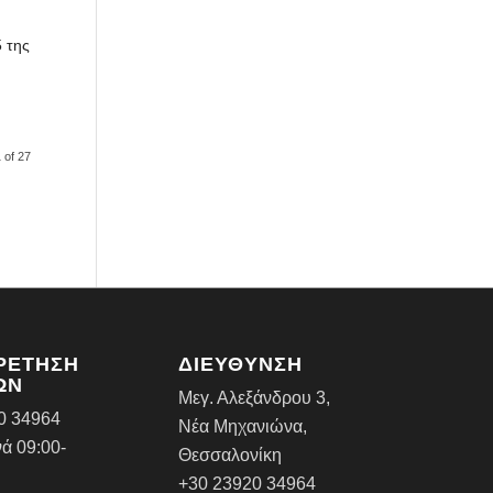
 της
 of 27
ΡΕΤΗΣΗ
ΔΙΕΥΘΥΝΣΗ
ΩΝ
Μεγ. Αλεξάνδρου 3,
0 34964
Νέα Μηχανιώνα,
ά 09:00-
Θεσσαλονίκη
+30 23920 34964