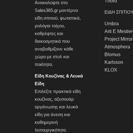
Thoro
Ανακαλύψτε στο
Sales365.gr μοντέρνα
ΕΙΔΗ ΣΠΙΤΙΟ
είδη σπιτιού,
φωτιστικά
,
Umbra
ρολόγια τοίχου
,
Arti E Mestier
καθρέφτες
και
Project Mirro
διακοσμητικά που
Atmosphera
αναβαθμίζουν κάθε
Blomus
χώρο με στυλ και
Karlsson
ποιότητα.
KLOX
Είδη Κουζίνας & Λευκά
Είδη
Επιλέξτε πρακτικά
είδη
κουζίνας
, αξεσουάρ
οργάνωσης και
λευκά
είδη
για άνεση και
καθημερινή
λειτουργικότητα.