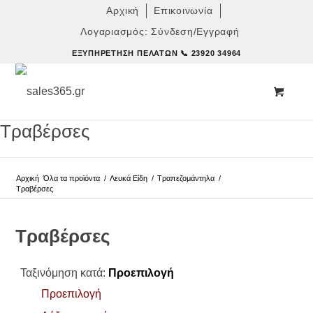
Αρχική
Επικοινωνία
Λογαριασμός: Σύνδεση/Εγγραφή
ΕΞΥΠΗΡΈΤΗΣΗ ΠΕΛΑΤΏΝ
📞 23920 34964
Τραβέρσες
Αρχική
Όλα τα προϊόντα
/
Λευκά Είδη
/
Τραπεζομάντηλα
/
Τραβέρσες
Τραβέρσες
Ταξινόμηση κατά:
Προεπιλογή
Προεπιλογή