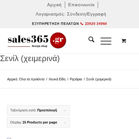
Αρχική
Επικοινωνία
Λογαριασμός: Σύνδεση/Εγγραφή
ΕΞΥΠΗΡΈΤΗΣΗ ΠΕΛΑΤΏΝ
📞 23920 34964
Σενίλ (χειμερινά)
Αρχική
Όλα τα προϊόντα
/
Λευκά Είδη
/
Ριχτάρια
/
Σενίλ (χειμερινά)
Ταξινόμηση κατά:
Προεπιλογή
Display
15 Products per page