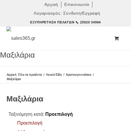
Αρχική
Επικοινωνία
Λογαριασμός: Σύνδεση/Εγγραφή
ΕΞΥΠΗΡΈΤΗΣΗ ΠΕΛΑΤΏΝ
📞 23920 34964
Μαξιλάρια
Αρχική
Όλα τα προϊόντα
/
Λευκά Είδη
/
Χριστουγεννιάτικα
/
Μαξιλάρια
Μαξιλάρια
Ταξινόμηση κατά:
Προεπιλογή
Προεπιλογή