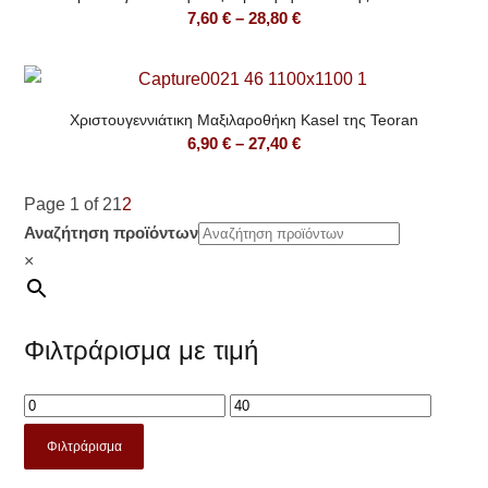
Price
7,60
€
–
28,80
€
range:
7,60 €
through
Χριστουγεννιάτικη Μαξιλαροθήκη Kasel της Teoran
28,80 €
Price
6,90
€
–
27,40
€
range:
6,90 €
Page 1 of 2
1
2
through
Αναζήτηση προϊόντων
27,40 €
×
Φιλτράρισμα με τιμή
Φιλτράρισμα