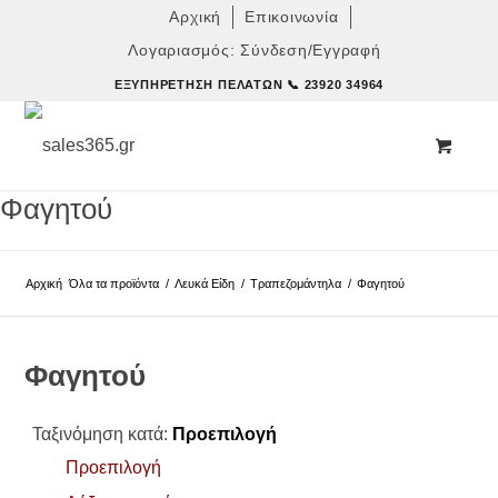
Αρχική
Επικοινωνία
Λογαριασμός: Σύνδεση/Εγγραφή
ΕΞΥΠΗΡΈΤΗΣΗ ΠΕΛΑΤΏΝ
📞 23920 34964
Φαγητού
Αρχική
Όλα τα προϊόντα
/
Λευκά Είδη
/
Τραπεζομάντηλα
/
Φαγητού
Φαγητού
Ταξινόμηση κατά:
Προεπιλογή
Προεπιλογή