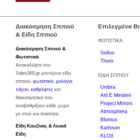
Διακόσμηση Σπιτιού
Επιλεγμένα B
& Είδη Σπιτιού
ΦΩΤΙΣΤΙΚΑ
Διακόσμηση Σπιτιού &
Sollux
Φωτιστικά
Thoro
Ανακαλύψτε στο
Sales365.gr μοντέρνα είδη
ΕΙΔΗ ΣΠΙΤΙΟΥ
σπιτιού,
φωτιστικά
,
ρολόγια
Umbra
τοίχου
,
καθρέφτες
και
Arti E Mestieri
διακοσμητικά που
Project Mirrors
αναβαθμίζουν κάθε χώρο
Atmosphera
με στυλ και ποιότητα.
Blomus
Είδη Κουζίνας & Λευκά
Karlsson
Είδη
KLOX