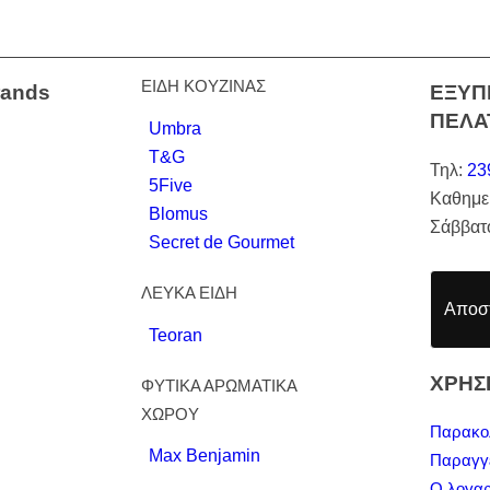
ΕΙΔΗ ΚΟΥΖΙΝΑΣ
rands
ΕΞΥΠ
ΠΕΛΑ
Umbra
T&G
Τηλ:
23
5Five
Καθημε
Blomus
Σάββατ
Secret de Gourmet
ΛΕΥΚΑ ΕΙΔΗ
Αποστ
Teoran
ΧΡΗΣ
ΦΥΤΙΚΑ ΑΡΩΜΑΤΙΚΑ
ΧΩΡΟΥ
Παρακο
Max Benjamin
Παραγγ
Ο λογαρ