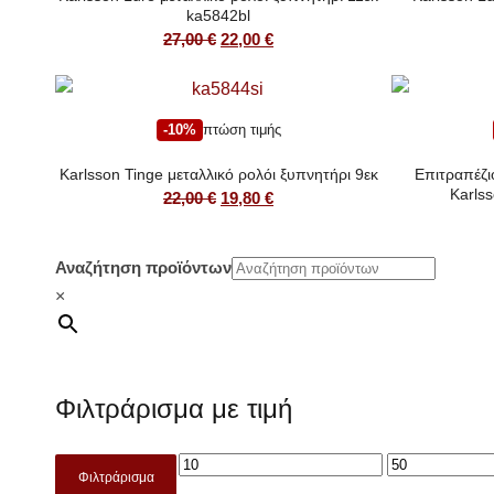
ka5842bl
Original
Η
27,00
€
22,00
€
price
τρέχουσα
was:
τιμή
27,00 €.
είναι:
-10%
πτώση τιμής
22,00 €.
Karlsson Tinge μεταλλικό ρολόι ξυπνητήρι 9εκ
Επιτραπέζι
Karls
Original
Η
22,00
€
19,80
€
price
τρέχουσα
was:
τιμή
Αναζήτηση προϊόντων
22,00 €.
είναι:
×
19,80 €.
Φιλτράρισμα με τιμή
Φιλτράρισμα