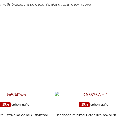
ια κάθε διακοσμητικό στυλ. Υψηλή αντοχή στον χρόνο
-19%
πτώση τιμής
-19%
πτώση τιμής
re μεταλλικό ρολόι ξυπνητήρι
Karlsson minimal μεταλλικό ρολόι ξ