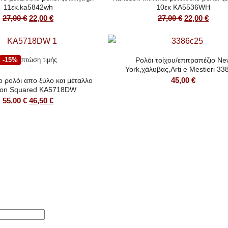
11εκ.ka5842wh
10εκ KA5536WH
Original
Η
Original
Η
27,00
€
22,00
€
27,00
€
22,00
€
price
τρέχουσα
price
τρέχ
was:
τιμή
was:
τιμή
27,00 €.
είναι:
27,00 €.
είναι:
-15%
πτώση τιμής
Ρολόι τοίχου/επιτραπέζιο Ne
22,00 €.
22,00
York,χάλυβας,Arti e Mestieri 3
45,00
€
ο ρολόι απο ξύλο και μέταλλο
son Squared KA5718DW
Original
Η
55,00
€
46,50
€
price
τρέχουσα
was:
τιμή
55,00 €.
είναι:
46,50 €.