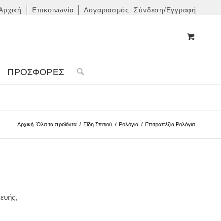
Αρχική
Επικοινωνία
Λογαριασμός: Σύνδεση/Εγγραφή
ΠΡΟΣΦΟΡΈΣ
Αρχική
Όλα τα προϊόντα
/
Είδη Σπιτιού
/
Ρολόγια
/
Επιτραπέζια Ρολόγια
ευής,