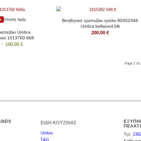
%
πτώση τιμής
Βοηθητικό τραπεζάκι τρόλει 80Χ52Χ46
Umbra bellwood blk
ραπεζάκι Umbra
200,00
€
ευκό 1013760-668
Original
Η
100,00
€
price
τρέχουσα
was:
τιμή
Page 1 of 
110,00 €.
είναι:
100,00 €.
ANDS
ΕΞΥΠΗ
ΕΙΔΗ ΚΟΥΖΙΝΑΣ
ΠΕΛΑΤ
Umbra
Τηλ:
239
T&G
Καθημερι