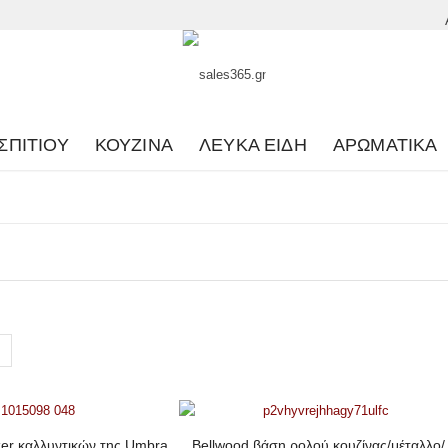
ΣΠΙΤΙΟΎ
ΚΟΥΖΊΝΑ
ΛΕΥΚΆ ΕΊΔΗ
ΑΡΩΜΑΤΙΚΆ
zer καλλυντικών της Umbra
Bellwood βάση ρολού κουζίνας/μέταλλο/