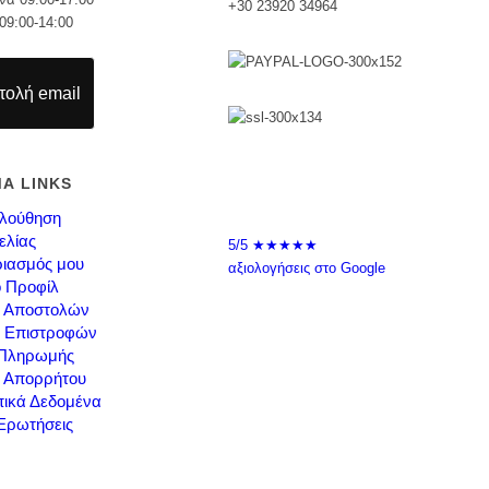
+30 23920 34964
09:00-14:00
ολή email
ΜΑ LINKS
λούθηση
ελίας
5/5
★★★★★
ιασμός μου
αξιολογήσεις στο Google
ό Προφίλ
ή Αποστολών
ή Επιστροφών
 Πληρωμής
ή Απορρήτου
ικά Δεδομένα
Ερωτήσεις