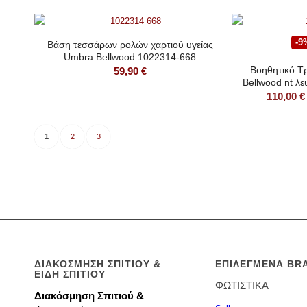
-9
Βάση τεσσάρων ρολών χαρτιού υγείας
Umbra Bellwood 1022314-668
Βοηθητικό Τ
59,90
€
Bellwood nt λ
110,00
€
1
2
3
ΔΙΑΚΌΣΜΗΣΗ ΣΠΙΤΙΟΎ &
ΕΠΙΛΕΓΜΈΝΑ BR
ΕΊΔΗ ΣΠΙΤΙΟΎ
ΦΩΤΙΣΤΙΚΑ
Διακόσμηση Σπιτιού &