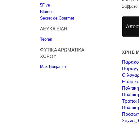
5Five
Σάββατο 
Blomus
Secret de Gourmet
Αποστ
ΛΕΥΚΑ ΕΙΔΗ
Teoran
ΦΥΤΙΚΑ ΑΡΩΜΑΤΙΚΑ
ΧΡΗΣΙ
ΧΩΡΟΥ
Παρακο
Max Benjamin
Παραγγ
Ο λογαρ
Εταιρικ
Πολιτικ
Πολιτικ
Τρόποι
Πολιτικ
Προσωπ
Συχνές 