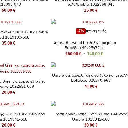
015098-048
ξύλο/Umbra 1022358-048
50,00
€
25,00
€
-7%
πτώση τιμής
υντικών 23Χ31Χ20εκ Umbra
ood 1019130-668
Umbra Bellwood blk ξύλινη ραφιέρα
35,00
€
δαπέδου 90x25x72εκ
Original
Η
150,00
€
140,00
€
price
τρέχουσα
was:
τιμή
150,00 €.
είναι:
Umbra ομπρελοθήκη απο ξύλο και μέταλλ
Bellwood 320240-668
140,00 €.
 θήκη για χαρτοπετσέτες
74,00
€
υσικό 1022631-668
20,00
€
ς 28x17x13εκ. Bellwood
Βάση οργάνωσης 35x26x13εκ. Bellwood
a 1019941-668
Umbra 1019942-668
20,00
€
30,00
€