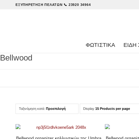
ΕΞΥΠΗΡΈΤΗΣΗ ΠΕΛΑΤΏΝ
📞 23920 34964
ΦΩΤΙΣΤΙΚΑ
ΕΊΔΗ 
Bellwood
Ταξινόμηση κατά:
Προεπιλογή
Display
15 Products per page
Bellwood organizer καλλυντικών της Umbra
Bellwood organi