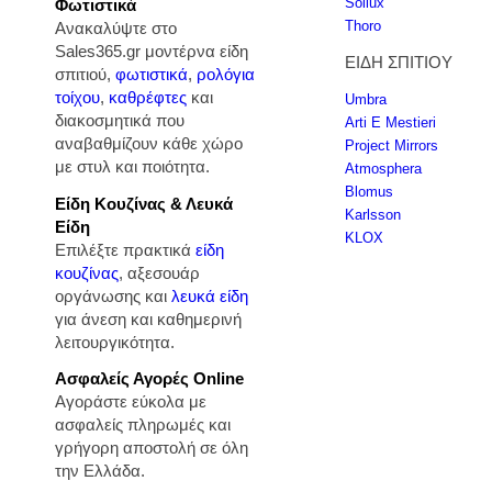
Sollux
Φωτιστικά
Thoro
Ανακαλύψτε στο
Sales365.gr μοντέρνα είδη
ΕΙΔΗ ΣΠΙΤΙΟΥ
σπιτιού,
φωτιστικά
,
ρολόγια
τοίχου
,
καθρέφτες
και
Umbra
διακοσμητικά που
Arti E Mestieri
αναβαθμίζουν κάθε χώρο
Project Mirrors
με στυλ και ποιότητα.
Atmosphera
Blomus
Είδη Κουζίνας & Λευκά
Karlsson
Είδη
KLOX
Επιλέξτε πρακτικά
είδη
κουζίνας
, αξεσουάρ
οργάνωσης και
λευκά είδη
για άνεση και καθημερινή
λειτουργικότητα.
Ασφαλείς Αγορές Online
Αγοράστε εύκολα με
ασφαλείς πληρωμές και
γρήγορη αποστολή σε όλη
την Ελλάδα.