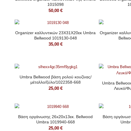
1015098
1
50,00
€
Organizer καλλυντικών 23Χ31Χ20εκ Umbra
Organizer καλλ
Bellwood 1019130-048
Bellw
35,00
€
Umbra Bellwood βάση ρολού κουζίνας/
μέταλλο/ξύλο/1022358-668
Umbra Bellwood
25,00
€
Λευκό/Φ
Βάση οργάνωσης 26x20x13εκ. Bellwood
Βάση οργάνωση
Umbra 1019940-668
Umbr
25,00
€