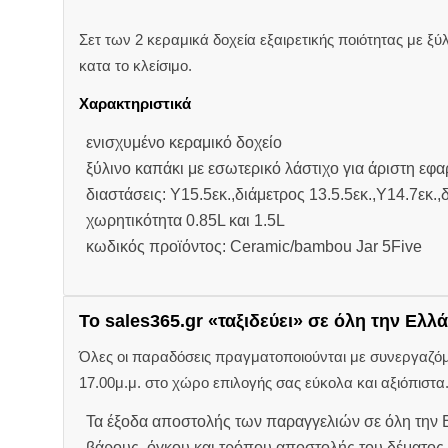
Σετ των 2 κεραμικά δοχεία εξαιρετικής ποιότητας με ξ
κατα το κλείσιμο.
Χαρακτηριστικά
ενισχυμένο κεραμικό δοχείο
ξύλινο καπάκι με εσωτερικό λάστιχο για άριστη εφ
διαστάσεις: Υ15.5εκ.,διάμετρος 13.5.5εκ.,Υ14.7εκ.,
χωρητικότητα 0.85L και 1.5L
κωδικός προϊόντος: Ceramic/bambou Jar 5Five
Το sales365.gr «ταξιδεύει» σε όλη την Ελλά
Όλες οι παραδόσεις πραγματοποιούνται με συνεργαζόμεν
17.00μ.μ. στο χώρο επιλογής σας εύκολα και αξιόπιστα
Τα έξοδα αποστολής των παραγγελιών σε όλη την Ε
βάρους, όγκου και τρόπου αποστολής του δέματος