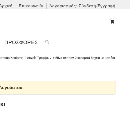
Αρχική
Επικοινωνία
Λογαριασμός: Σύνδεση/Εγγραφή
ΠΡΟΣΦΟΡΈΣ
εσουάρ Κουζίνας
/
Δοχεία Τροφίμων
/
5five σετ των 2 κεραμικά δοχεία με καπάκι
 Αυγούστου.
κι