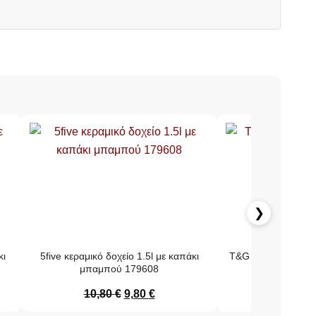
❯
κι
5five κεραμικό δοχείο 1.5l με καπάκι
T&G Deco πλατώ τυ
μπαμπού 179608
με κ
10,80
€
9,80
€
58,00
€