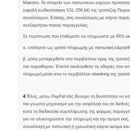
Maestro. Τα στοιχεία των πιστωτικών καρτών προστατ
(υψηλή κωδικοποίηση SSL-256 bit) της τραπέζης Πειρα
συναλλαγών. Επίσης, στις συναλλαγές με κάρτα παρέ
ανεξαρτήτου ποσού παραγγελίας.
Σε περίπτωση που επιθυμείτε να πληρώσετε με IRIS α
α. επιλέγετε ως τρόπο πληρωμής με πιστωτική κάρτα/I
β. μόλις μεταφερθείτε στο περιβάλλον epay της τραπέ
του παραθύρου. Έπειτα ακολουθείτε τις οδηγίες που 
πληρωμή μέσα απο το περιβάλλον ebanking της τραπέ
4
.Τέλος, μέσω PayPal σάς δίνουμε τη δυνατότητα να κ
πιο γνωστό μηχανισμό για την ασφάλειά του σε διεθνέ
κατα τη διαδικασία συμπλήρωσης της φόρμας παραγγελ
για να ολοκληρώσετε την πληρωμή και την αγορά σας. 
συναλλαγή με πιστωτική ή χρεωστική κάρτα ακόμα και