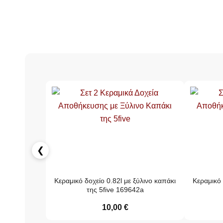
❮
Κεραμικό δοχείο 0.82l με ξύλινο καπάκι
Κεραμικό 
της 5five 169642a
10,00
€