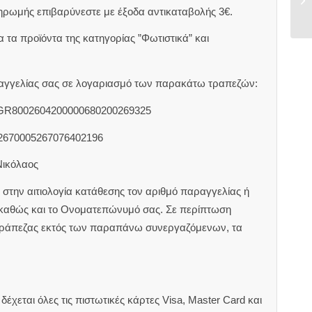
ηρωμής επιβαρύνεστε με έξοδα αντικαταβολής 3€.
 τα προϊόντα της κατηγορίας ”Φωτιστικά” και
αραγγελίας σας σε λογαριασμό των παρακάτω τραπεζών:
 GR8002604200000680200269325
2670005267076402196
Νικόλαος
στην αιτιολογία κατάθεσης τον αριθμό παραγγελίας ή
 καθώς και το Ονοματεπώνυμό σας. Σε περίπτωση
τράπεζας εκτός των παραπάνω συνεργαζόμενων, τα
έχεται όλες τις πιστωτικές κάρτες Visa, Master Card και