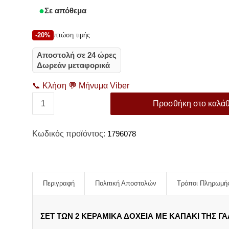
price
τρέχουσα
Σε απόθεμα
was:
τιμή
20,80 €.
είναι:
-20%
πτώση τιμής
16,60 €.
Αποστολή σε 24 ώρες
Δωρεάν μεταφορικά
📞
Κλήση
💬
Μήνυμα Viber
Προσθήκη στο καλάθ
Κωδικός προϊόντος:
1796078
Περιγραφή
Πολιτική Αποστολών
Τρόποι Πληρωμή
ΣΕΤ ΤΩΝ 2 ΚΕΡΑΜΙΚΑ ΔΟΧΕΙΑ ΜΕ ΚΑΠΑΚΙ ΤΗΣ ΓΑΛ