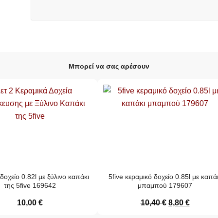
Μπορεί να σας αρέσουν
δοχείο 0.82l με ξύλινο καπάκι
5five κεραμικό δοχείο 0.85l με καπά
της 5five 169642
μπαμπού 179607
10,00
€
10,40
€
8,80
€