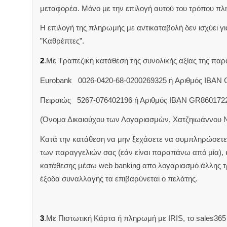
μεταφορέα. Μόνο με την επιλογή αυτού του τρόπου πλ
Η επιλογή της πληρωμής με αντικαταβολή δεν ισχύει για
”Καθρέπτες”.
2
.Με Τραπεζική κατάθεση της συνολικής αξίας της π
Eurobank 0026-0420-68-0200269325 ή Aριθμός IBAN
Πειραιώς 5267-076402196 ή Αριθμός IBAN GR860172
(Όνομα Δικαιούχου των Λογαριασμών, Χατζηιωάννου 
Κατά την κατάθεση να μην ξεχάσετε να συμπληρώσετε 
των παραγγελιών σας (εάν είναι παραπάνω από μία),
κατάθεσης μέσω web banking απο λογαριασμό άλλης 
έξοδα συναλλαγής τα επιβαρύνεται ο πελάτης.
3
.Με Πιστωτική Κάρτα ή πληρωμή με IRIS, το sales365 δ