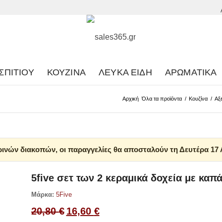
ΣΠΙΤΙΟΎ
ΚΟΥΖΊΝΑ
ΛΕΥΚΆ ΕΊΔΗ
ΑΡΩΜΑΤΙΚΆ
Αρχική
Όλα τα προϊόντα
/
Κουζίνα
/
Αξ
ινών διακοπών, οι παραγγελίες θα αποσταλούν τη Δευτέρα 17
5five σετ των 2 κεραμικά δοχεία με καπά
Μάρκα:
5Five
Original
Η
20,80
€
16,60
€