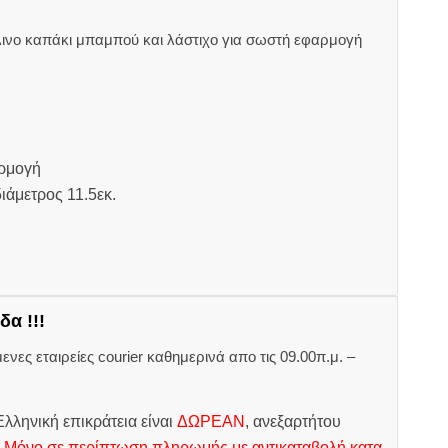
ύλινο καπάκι μπαμπού και λάστιχο για σωστή εφαρμογή
αρμογή
διάμετρος 11.5εκ.
δα !!!
ες εταιρείες courier καθημερινά απο τις 09.00π.μ. –
.
λληνική επικράτεια είναι
ΔΩΡΕΑΝ
, ανεξαρτήτου
.
Μόνο σε περίπτωση πληρωμής με αντικαταβολή κατα