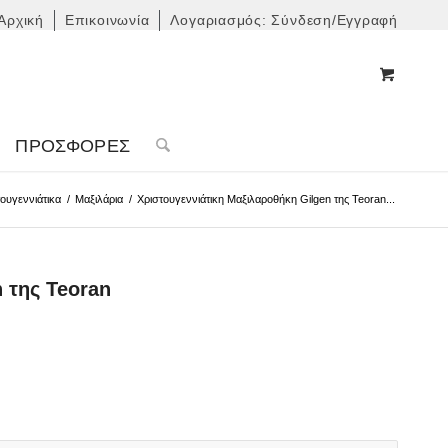
Αρχική
Επικοινωνία
Λογαριασμός: Σύνδεση/Εγγραφή
ΠΡΟΣΦΟΡΈΣ
ουγεννιάτικα
/
Μαξιλάρια
/
Χριστουγεννιάτικη Μαξιλαροθήκη Gilgen της Teoran...
 της Teoran