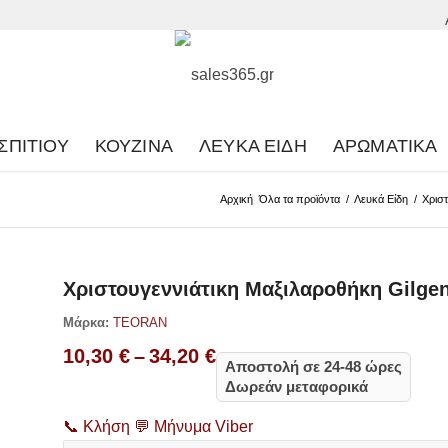
ΣΠΙΤΙΟΎ
ΚΟΥΖΊΝΑ
ΛΕΥΚΆ ΕΊΔΗ
ΑΡΩΜΑΤΙΚΆ
Αρχική
Όλα τα προϊόντα
/
Λευκά Είδη
/
Χριστ
Χριστουγεννιάτικη Μαξιλαροθήκη Gilgen
Μάρκα:
TEORAN
Price
10,30
€
–
34,20
€
Αποστολή σε 24-48 ώρες
range:
Δωρεάν μεταφορικά
10,30 €
through
📞
Κλήση
💬
Μήνυμα Viber