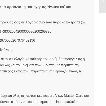
 τα προϊόντα της κατηγορίας ”Φωτιστικά” και
αραγγελίας σας σε λογαριασμό των παρακάτω τραπεζών:
 GR8002604200000680200269325
2670005267076402196
Νικόλαος
στην αιτιολογία κατάθεσης τον αριθμό παραγγελίας ή
 καθώς και το Ονοματεπώνυμό σας. Σε περίπτωση
τράπεζας εκτός των παραπάνω συνεργαζόμενων, τα
έχεται όλες τις πιστωτικές κάρτες Visa, Master Card και
εύονται από ανώτατα συστήματα online ασφαλείας