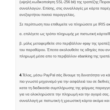
(υψηλή κωδικοποίηση SSL-256 bit) της τραπέζης Πειρα
συναλλαγών. Επίσης, στις συναλλαγές με κάρτα παρέ
ανεξαρτήτου ποσού παραγγελίας.
Σε περίπτωση που επιθυμείτε να πληρώσετε με IRIS α
α. επιλέγετε ως τρόπο πληρωμής με πιστωτική κάρτα/I
β. μόλις μεταφερθείτε στο περιβάλλον epay της τραπέ
του παραθύρου. Έπειτα ακολουθείτε τις οδηγίες που 
πληρωμή μέσα απο το περιβάλλον ebanking της τραπέ
4
.Τέλος, μέσω PayPal σάς δίνουμε τη δυνατότητα να κ
πιο γνωστό μηχανισμό για την ασφάλειά του σε διεθνέ
κατα τη διαδικασία συμπλήρωσης της φόρμας παραγγελ
για να ολοκληρώσετε την πληρωμή και την αγορά σας. 
συναλλαγή με πιστωτική ή χρεωστική κάρτα ακόμα και