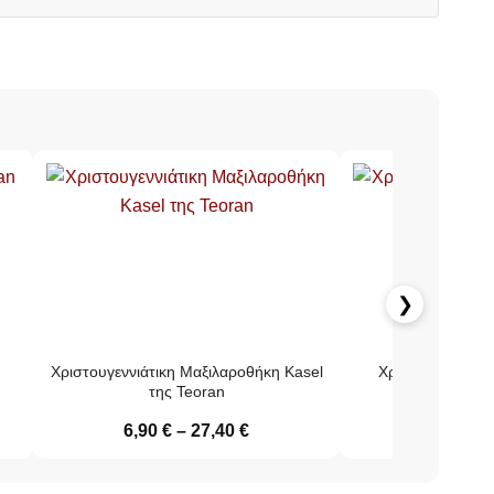
❯
Χριστουγεννιάτικη Μαξιλαροθήκη Kasel
Χριστουγεννιάτι
της Teoran
Steinhaus 0
6,90
€
–
27,40
€
7,30
€
–