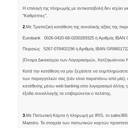
Η επιλογή της πληρωμής με αντικαταβολή δεν ισχύει για
”Καθρέπτες”.
2
.Με Τραπεζική κατάθεση της συνολικής αξίας της π
Eurobank 0026-0420-68-0200269325 ή Aριθμός IBAN
Πειραιώς 5267-076402196 ή Αριθμός IBAN GR860172
(Όνομα Δικαιούχου των Λογαριασμών, Χατζηιωάννου 
Κατά την κατάθεση να μην ξεχάσετε να συμπληρώσετε 
των παραγγελιών σας (εάν είναι παραπάνω από μία),
κατάθεσης μέσω web banking απο λογαριασμό άλλης 
έξοδα συναλλαγής τα επιβαρύνεται ο πελάτης.
3
.Με Πιστωτική Κάρτα ή πληρωμή με IRIS, το sales365 δ
Maestro. Τα στοιχεία των πιστωτικών καρτών προστατ