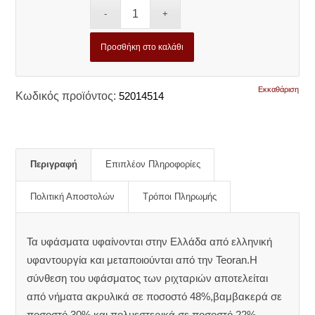
Προσθήκη στο καλάθι
Εκκαθάριση
Κωδικός προϊόντος:
52014514
Περιγραφή
Επιπλέον Πληροφορίες
Πολιτική Αποστολών
Τρόποι Πληρωμής
Τα υφάσματα υφαίνονται στην Ελλάδα από ελληνική
υφαντουργία και μεταποιούνται από την Teoran.Η
σύνθεση του υφάσματος των ριχταριών αποτελείται
από νήματα ακρυλικά σε ποσοστό 48%,βαμβακερά σε
ποσοστό 30% και πολυεστερικά σε ποσοστό 22%.