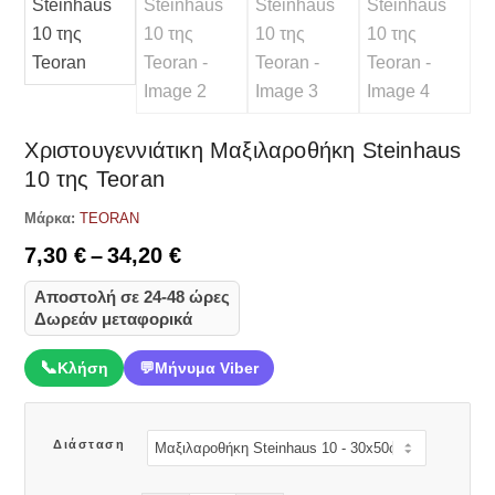
Χριστουγεννιάτικη Μαξιλαροθήκη Steinhaus
10 της Teoran
Μάρκα:
TEORAN
Price
7,30
€
–
34,20
€
range:
Αποστολή σε 24-48 ώρες
7,30 €
Δωρεάν μεταφορικά
through
34,20 €
📞
Κλήση
💬
Μήνυμα Viber
Διάσταση