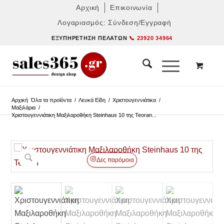
Αρχική
Επικοινωνία
Λογαριασμός: Σύνδεση/Εγγραφή
ΕΞΥΠΗΡΈΤΗΣΗ ΠΕΛΑΤΏΝ
📞 23920 34964
Αρχική
Όλα τα προϊόντα
/
Λευκά Είδη
/
Χριστουγεννιάτικα
/
Μαξιλάρια
/
Χριστουγεννιάτικη Μαξιλαροθήκη Steinhaus 10 της Teoran...
Δες παρόμοια