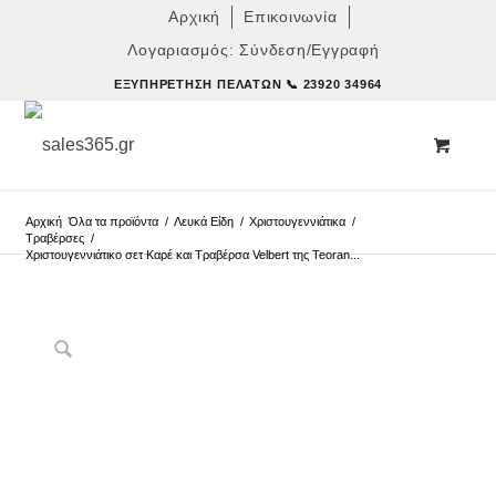
Αρχική
Επικοινωνία
Λογαριασμός: Σύνδεση/Εγγραφή
ΕΞΥΠΗΡΈΤΗΣΗ ΠΕΛΑΤΏΝ
📞 23920 34964
Αρχική
Όλα τα προϊόντα
/
Λευκά Είδη
/
Χριστουγεννιάτικα
/
Τραβέρσες
/
Χριστουγεννιάτικο σετ Καρέ και Τραβέρσα Velbert της Teoran...