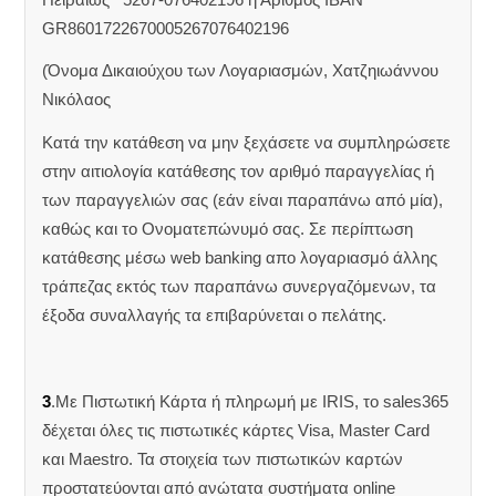
GR8601722670005267076402196
(Όνομα Δικαιούχου των Λογαριασμών, Χατζηιωάννου
Νικόλαος
Κατά την κατάθεση να μην ξεχάσετε να συμπληρώσετε
στην αιτιολογία κατάθεσης τον αριθμό παραγγελίας ή
των παραγγελιών σας (εάν είναι παραπάνω από μία),
καθώς και το Ονοματεπώνυμό σας. Σε περίπτωση
κατάθεσης μέσω web banking απο λογαριασμό άλλης
τράπεζας εκτός των παραπάνω συνεργαζόμενων, τα
έξοδα συναλλαγής τα επιβαρύνεται ο πελάτης.
3
.Με Πιστωτική Κάρτα ή πληρωμή με IRIS, το sales365
δέχεται όλες τις πιστωτικές κάρτες Visa, Master Card
και Maestro. Τα στοιχεία των πιστωτικών καρτών
προστατεύονται από ανώτατα συστήματα online