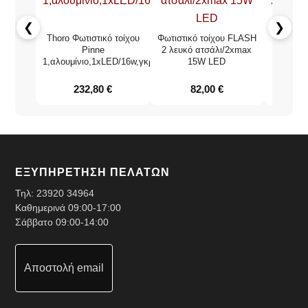
❮
❯
Thoro Φωτιστικό τοίχου
Φωτιστικό τοίχου FLASH
Sollux Φ
Pinne
2 λευκό ατσάλι/2xmax
1,αλουμίνιο,1xLED/16w,γκρί
15W LED
2,αλουμ
232,80
€
82,00
€
ΕΞΥΠΗΡΕΤΗΣΗ ΠΕΛΑΤΩΝ
Τηλ:
23920 34964
Καθημερινά 09:00-17:00
Σάββατο 09:00-14:00
Αποστολή email