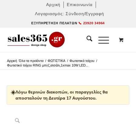
Αρχική
Επικοινωνία
Λογαριασμός: Σύνδεση/Εγγραφή
ΕΞΥΠΗΡΈΤΗΣΗ ΠΕΛΑΤΏΝ
📞 23920 34964
Αρχική
Όλα τα προϊόντα
/
ΦΩΤΙΣΤΙΚΑ
/
Φωτιστικά τοίχου
/
Φωτιστικό τοίχου RING μπεζ,ατσάλι,1xmax 10W LED...
☀️
Λόγω θερινών διακοπών, οι παραγγελίες θα
αποσταλούν τη Δευτέρα 17 Αυγούστου.