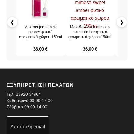
❮
❯
Max benjamin pink
Max Benjamin mimosa
Eau de 
pepper φυτικό
sweet amber φυτικό
χώρο
αρωματικό χώρου 150ml
αρωματικό χώρου 150ml
At
36,00
€
36,00
€
ΕΞΥΠΗΡΕΤΗΣΗ ΠΕΛΑΤΩΝ
Τηλ:
23920 34964
Καθημερινά 09:00-17:00
Σάββατο 09:00-14:00
Αποστολή email