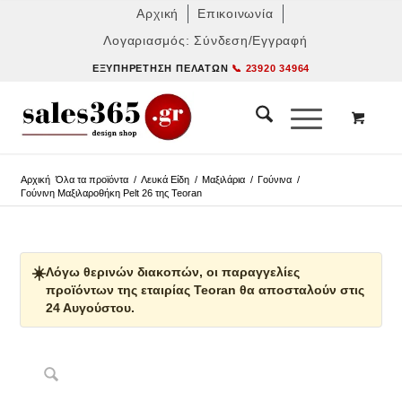
Αρχική
Επικοινωνία
Λογαριασμός: Σύνδεση/Εγγραφή
ΕΞΥΠΗΡΈΤΗΣΗ ΠΕΛΑΤΏΝ
📞 23920 34964
Αρχική
Όλα τα προϊόντα
/
Λευκά Είδη
/
Μαξιλάρια
/
Γούνινα
/
Γούνινη Μαξιλαροθήκη Pelt 26 της Teoran
☀️
Λόγω θερινών διακοπών, οι παραγγελίες
προϊόντων της εταιρίας Teoran θα αποσταλούν στις
24 Αυγούστου.
Δες παρόμοια