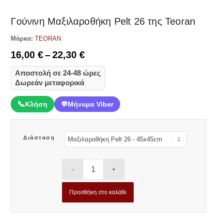
Γούνινη Μαξιλαροθήκη Pelt 26 της Teoran
Μάρκα:
TEORAN
Price
16,00
€
–
22,30
€
range:
Αποστολή σε 24-48 ώρες
16,00 €
Δωρεάν μεταφορικά
through
22,30 €
📞
Κλήση
💬
Μήνυμα Viber
Διάσταση
Προσθήκη στο καλάθι