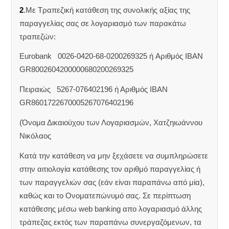
2
.Με Τραπεζική κατάθεση της συνολικής αξίας της
παραγγελίας σας σε λογαριασμό των παρακάτω
τραπεζών:
Eurobank 0026-0420-68-0200269325 ή Aριθμός IBAN
GR8002604200000680200269325
Πειραιώς 5267-076402196 ή Αριθμός IBAN
GR8601722670005267076402196
(Όνομα Δικαιούχου των Λογαριασμών, Χατζηιωάννου
Νικόλαος
Κατά την κατάθεση να μην ξεχάσετε να συμπληρώσετε
στην αιτιολογία κατάθεσης τον αριθμό παραγγελίας ή
των παραγγελιών σας (εάν είναι παραπάνω από μία),
καθώς και το Ονοματεπώνυμό σας. Σε περίπτωση
κατάθεσης μέσω web banking απο λογαριασμό άλλης
τράπεζας εκτός των παραπάνω συνεργαζόμενων, τα