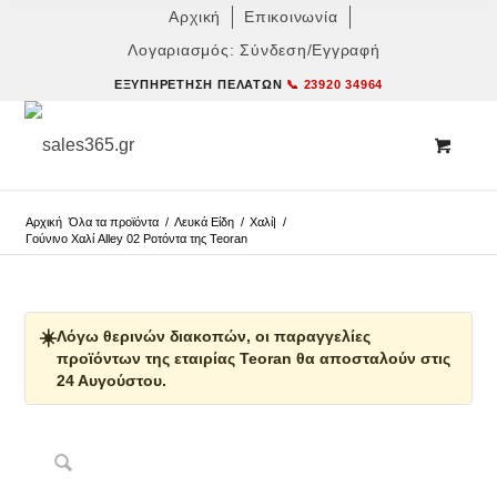
Αρχική
Επικοινωνία
Λογαριασμός: Σύνδεση/Εγγραφή
ΕΞΥΠΗΡΈΤΗΣΗ ΠΕΛΑΤΏΝ
📞 23920 34964
Αρχική
Όλα τα προϊόντα
/
Λευκά Είδη
/
Χαλί|
/
Γούνινο Χαλί Alley 02 Ροτόντα της Teoran
☀️
Λόγω θερινών διακοπών, οι παραγγελίες
προϊόντων της εταιρίας Teoran θα αποσταλούν στις
24 Αυγούστου.