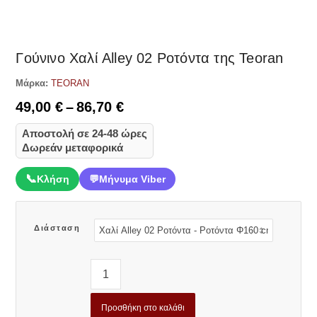
Δες παρόμοια
Γούνινο Χαλί Alley 02 Ροτόντα της Teoran
Μάρκα:
TEORAN
Price
49,00
€
–
86,70
€
range:
Αποστολή σε 24-48 ώρες
49,00 €
Δωρεάν μεταφορικά
through
86,70 €
📞
Κλήση
💬
Μήνυμα Viber
Διάσταση
Προσθήκη στο καλάθι