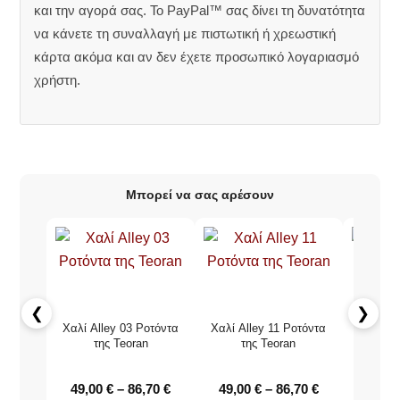
και την αγορά σας. Το PayPal™ σας δίνει τη δυνατότητα
να κάνετε τη συναλλαγή με πιστωτική ή χρεωστική
κάρτα ακόμα και αν δεν έχετε προσωπικό λογαριασμό
χρήστη.
Μπορεί να σας αρέσουν
❮
❯
Χαλί Alley 03 Ροτόντα
Χαλί Alley 11 Ροτόντα
Χαλί Flo
της Teoran
της Teoran
τ
49,00
€
–
86,70
€
49,00
€
–
86,70
€
1