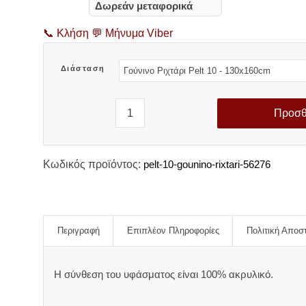
Δωρεάν μεταφορικά
📞
Κλήση
💬
Μήνυμα Viber
Διάσταση
Προσθ
Κωδικός προϊόντος:
pelt-10-gounino-rixtari-56276
Περιγραφή
Επιπλέον Πληροφορίες
Πολιτική Αποσ
Η σύνθεση του υφάσματος είναι 100% ακρυλικό.