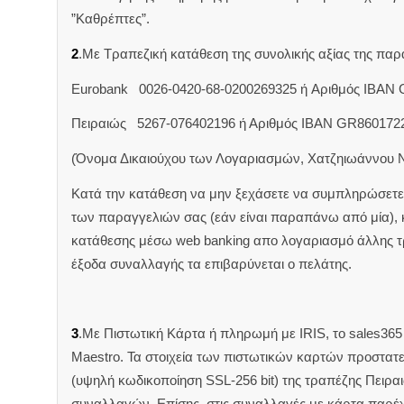
”Καθρέπτες”.
2
.Με Τραπεζική κατάθεση της συνολικής αξίας της π
Eurobank 0026-0420-68-0200269325 ή Aριθμός IBAN
Πειραιώς 5267-076402196 ή Αριθμός IBAN GR860172
(Όνομα Δικαιούχου των Λογαριασμών, Χατζηιωάννου 
Κατά την κατάθεση να μην ξεχάσετε να συμπληρώσετε 
των παραγγελιών σας (εάν είναι παραπάνω από μία),
κατάθεσης μέσω web banking απο λογαριασμό άλλης 
έξοδα συναλλαγής τα επιβαρύνεται ο πελάτης.
3
.Με Πιστωτική Κάρτα ή πληρωμή με IRIS, το sales365 δ
Maestro. Τα στοιχεία των πιστωτικών καρτών προστατ
(υψηλή κωδικοποίηση SSL-256 bit) της τραπέζης Πειρα
συναλλαγών. Επίσης, στις συναλλαγές με κάρτα παρέ