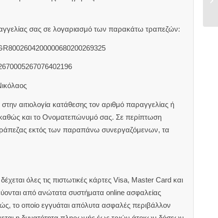
αραγγελίας σας σε λογαριασμό των παρακάτω τραπεζών:
 GR8002604200000680200269325
2670005267076402196
Νικόλαος
στην αιτιολογία κατάθεσης τον αριθμό παραγγελίας ή
 καθώς και το Ονοματεπώνυμό σας. Σε περίπτωση
τράπεζας εκτός των παραπάνω συνεργαζόμενων, τα
έχεται όλες τις πιστωτικές κάρτες Visa, Master Card και
εύονται από ανώτατα συστήματα online ασφαλείας
ιώς, το οποίο εγγυάται απόλυτα ασφαλές περιβάλλον
χεται η δυνατότητα πληρωμής έως τριών άτοκων δόσεων