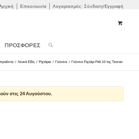
Αρχική
Επικοινωνία
Λογαριασμός: Σύνδεση/Εγγραφή
ΠΡΟΣΦΟΡΈΣ
προϊόντα
/
Λευκά Είδη
/
Ριχτάρια
/
Γούνινα
/
Γούνινο Ριχτάρι Pelt 10 της Teoran
ούν στις 24 Αυγούστου.