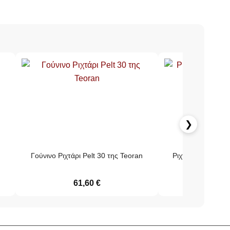
❯
Γούνινο Ριχτάρι Pelt 30 της Teoran
Ριχτάρι Σετ 2 τεμ
Teo
61,60
€
114