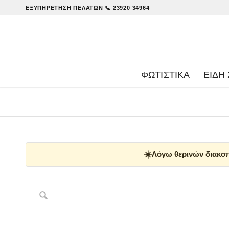
ΕΞΥΠΗΡΈΤΗΣΗ ΠΕΛΑΤΏΝ
📞 23920 34964
ΦΩΤΙΣΤΙΚΑ
ΕΊΔΗ 
☀️
Λόγω θερινών διακοπ
Δες παρόμοια