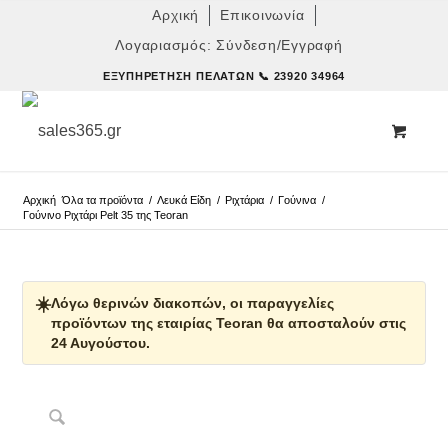
Αρχική
Επικοινωνία
Λογαριασμός: Σύνδεση/Εγγραφή
ΕΞΥΠΗΡΈΤΗΣΗ ΠΕΛΑΤΏΝ
📞 23920 34964
Αρχική
Όλα τα προϊόντα
/
Λευκά Είδη
/
Ριχτάρια
/
Γούνινα
/
Γούνινο Ριχτάρι Pelt 35 της Teoran
☀️
Λόγω θερινών διακοπών, οι παραγγελίες
προϊόντων της εταιρίας Teoran θα αποσταλούν στις
24 Αυγούστου.