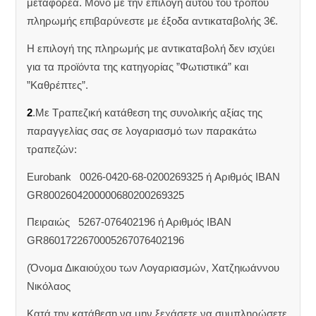
μεταφορέα. Μόνο με την επιλογή αυτού του τρόπου
πληρωμής επιβαρύνεστε με έξοδα αντικαταβολής 3€.
Η επιλογή της πληρωμής με αντικαταβολή δεν ισχύει
για τα προϊόντα της κατηγορίας ”Φωτιστικά” και
”Καθρέπτες”.
2
.Με Τραπεζική κατάθεση της συνολικής αξίας της
παραγγελίας σας σε λογαριασμό των παρακάτω
τραπεζών:
Eurobank 0026-0420-68-0200269325 ή Aριθμός IBAN
GR8002604200000680200269325
Πειραιώς 5267-076402196 ή Αριθμός IBAN
GR8601722670005267076402196
(Όνομα Δικαιούχου των Λογαριασμών, Χατζηιωάννου
Νικόλαος
Κατά την κατάθεση να μην ξεχάσετε να συμπληρώσετε