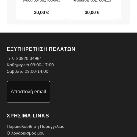
Woodrow 082780-045
Woodrow 082780-213
Umbra
30,00
€
30,00
€
ΕΞΥΠΗΡΕΤΗΣΗ ΠΕΛΑΤΩΝ
Τηλ:
23920 34964
Καθημερινά 09:00-17:00
Σάββατο 09:00-14:00
Αποστολή email
ΧΡΗΣΙΜΑ LINKS
Παρακολούθηση Παραγγελίας
Ο λογαριασμός μου