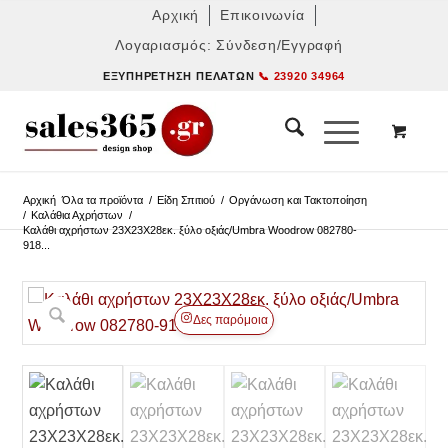
Αρχική
Επικοινωνία
Λογαριασμός: Σύνδεση/Εγγραφή
ΕΞΥΠΗΡΈΤΗΣΗ ΠΕΛΑΤΏΝ
📞 23920 34964
Αρχική
Όλα τα προϊόντα
/
Είδη Σπιτιού
/
Οργάνωση και Τακτοποίηση
/
Καλάθια Αχρήστων
/
Καλάθι αχρήστων 23Χ23Χ28εκ. ξύλο οξιάς/Umbra Woodrow 082780-
918...
Δες παρόμοια