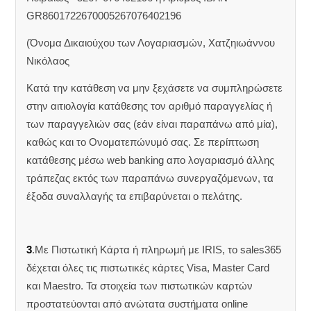
GR8601722670005267076402196
(Όνομα Δικαιούχου των Λογαριασμών, Χατζηιωάννου
Νικόλαος
Κατά την κατάθεση να μην ξεχάσετε να συμπληρώσετε
στην αιτιολογία κατάθεσης τον αριθμό παραγγελίας ή
των παραγγελιών σας (εάν είναι παραπάνω από μία),
καθώς και το Ονοματεπώνυμό σας. Σε περίπτωση
κατάθεσης μέσω web banking απο λογαριασμό άλλης
τράπεζας εκτός των παραπάνω συνεργαζόμενων, τα
έξοδα συναλλαγής τα επιβαρύνεται ο πελάτης.
3
.Με Πιστωτική Κάρτα ή πληρωμή με IRIS, το sales365
δέχεται όλες τις πιστωτικές κάρτες Visa, Master Card
και Maestro. Τα στοιχεία των πιστωτικών καρτών
προστατεύονται από ανώτατα συστήματα online