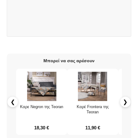
Μπορεί να σας αρέσουν
❮
❯
Καρε Negron της Teoran
Καρέ Frontera της
Καρε δια
Teoran
01 
18,30
€
11,90
€