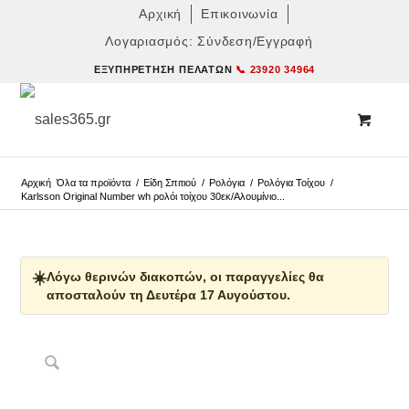
Αρχική
Επικοινωνία
Λογαριασμός: Σύνδεση/Εγγραφή
ΕΞΥΠΗΡΈΤΗΣΗ ΠΕΛΑΤΏΝ
📞 23920 34964
Αρχική
Όλα τα προϊόντα
/
Είδη Σπιτιού
/
Ρολόγια
/
Ρολόγια Τοίχου
/
Karlsson Original Number wh ρολόι τοίχου 30εκ/Αλουμίνιο...
☀️
Λόγω θερινών διακοπών, οι παραγγελίες θα
αποσταλούν τη Δευτέρα 17 Αυγούστου.