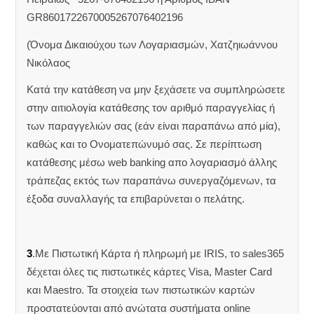
GR8601722670005267076402196
(Όνομα Δικαιούχου των Λογαριασμών, Χατζηιωάννου
Νικόλαος
Κατά την κατάθεση να μην ξεχάσετε να συμπληρώσετε
στην αιτιολογία κατάθεσης τον αριθμό παραγγελίας ή
των παραγγελιών σας (εάν είναι παραπάνω από μία),
καθώς και το Ονοματεπώνυμό σας. Σε περίπτωση
κατάθεσης μέσω web banking απο λογαριασμό άλλης
τράπεζας εκτός των παραπάνω συνεργαζόμενων, τα
έξοδα συναλλαγής τα επιβαρύνεται ο πελάτης.
3
.Με Πιστωτική Κάρτα ή πληρωμή με IRIS, το sales365
δέχεται όλες τις πιστωτικές κάρτες Visa, Master Card
και Maestro. Τα στοιχεία των πιστωτικών καρτών
προστατεύονται από ανώτατα συστήματα online