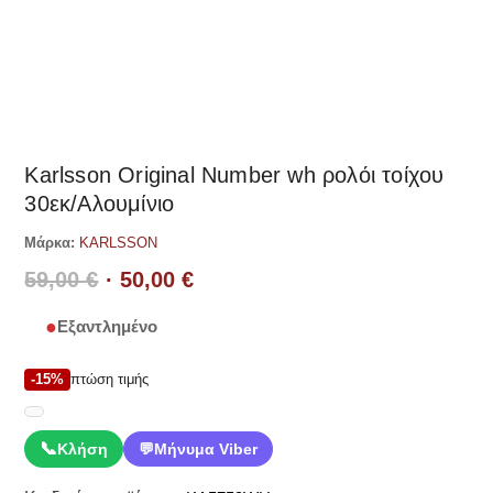
Δες παρόμοια
Karlsson Original Number wh ρολόι τοίχου
30εκ/Αλουμίνιο
Μάρκα:
KARLSSON
Original
Η
59,00
€
50,00
€
price
τρέχουσα
Εξαντλημένο
was:
τιμή
59,00 €.
είναι:
-15%
πτώση τιμής
50,00 €.
📞
Κλήση
💬
Μήνυμα Viber