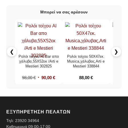
Μπορεί να σας αρέσουν
❮
❯
Ρολόι τοίχου Al Bar απο
Ρολόι τοίχου 50Χ47εκ.
Sab
χάλυβα,55Χ52εκ /Arti e
Musica,χάλυβας,Arti e
Waveclo
Mestieri 302825
Mestieri 338844
ρολόι
98,00
€
90,00
€
88,00
€
66,0
ΕΞΥΠΗΡΕΤΗΣΗ ΠΕΛΑΤΩΝ
Τηλ:
23920 34964
Καθημερινά 09:00-17:00