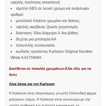
υψηλής ποιότητας κατασκευή
ταμπλό ABS σε λευκό χρώμα και ανάγλυφοι
αριθμοί
μεταλλικό πλαίσιο χρωμίου και δείκτες
υψηλής ακρίβειας Quartz μηχανισμός
διάσταση: 30εκ.διάμετρο Χ 4εκ.βάθος
δέχεται μια μπαταρία ΑΑ
πολυτελής συσκευασία
κωδικός προϊόντος Karlsson Original Number
White KA5759WH
Διατίθεται σε ποικιλία χρωμάτων.Κλίκ εδώ για να
δείτε
Λίγα λόγια για την Karlsson
Η Karlsson είναι παγκοσμίως γνωστή Ολλανδική φίρμα
ρολογιών τοίχου. Η Karlsson είναι συνώνυμη με την
υψηλή αισθητική και ποιότητα κατασκευής,τα