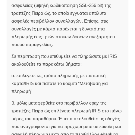
ασφαλείας (υψηλή κωδικοποίηση SSL-256 bit) της
τραπέζης Πειραιώς, το οποίο εγγυάται απόλυτα
ασφαλές περιβάλλον συναλλαγών. Επίσης, στις
συναλλαγές με κάρτα παρέχεται η δυνατότητα
πληρωμής έως τριών άτοκων δόσεων ανεξαρτήτου
ποσού παραγγελίας.
Σε περίπτωση που επιθυμείτε να πληρώσετε με IRIS
ακολουθείτε τα παρακάτω βήματα:
α. επιλέγετε ως τρόπο πληρωμής με πιστωτική
κάρτα/IRIS και πατάτε το κουμπί ”Μετάβαση για
πληρωμή”
β. μόλις μεταφερθείτε στο περιβάλλον epay της
τραπέζης Πειραιώς επιλέγετε πληρωμή IRIS στο πάνω
μέρος του παραθύρου. Έπειτα ακολουθείτε τις οδηγίες
που αναγράφονται για να προχωρήσετε σε εύκολη και
ασφαλή πληρωμή μέσα απο το περιβάλλον ebanking