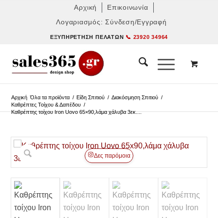
Αρχική
Επικοινωνία
Λογαριασμός: Σύνδεση/Εγγραφή
ΕΞΥΠΗΡΈΤΗΣΗ ΠΕΛΑΤΏΝ
📞 23920 34964
Αρχική
Όλα τα προϊόντα
/
Είδη Σπιτιού
/
Διακόσμηση Σπιτιού
/
Καθρέπτες Τοίχου & Δαπέδου
/
Καθρέπτης τοίχου Iron Uovo 65×90,λάμα χάλυβα 3εκ....
Δες παρόμοια