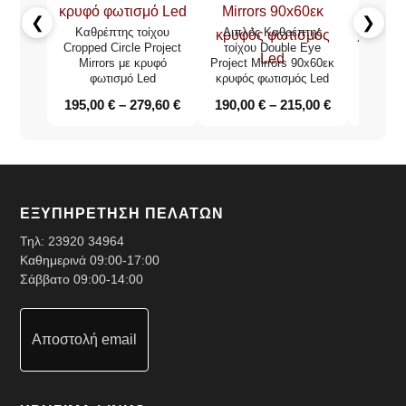
❮
❯
Καθρέπτης τοίχου
Διπλός Καθρέπτης
Χειροποί
Cropped Circle Project
τοίχου Double Eye
85x65ε
Mirrors με κρυφό
Project Mirrors 90x60εκ
Proj
φωτισμό Led
κρυφός φωτισμός Led
195,00
€
–
279,60
€
190,00
€
–
215,00
€
1
ΕΞΥΠΗΡΕΤΗΣΗ ΠΕΛΑΤΩΝ
Τηλ:
23920 34964
Καθημερινά 09:00-17:00
Σάββατο 09:00-14:00
Αποστολή email