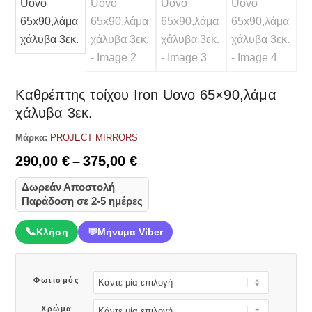
Καθρέπτης τοίχου Iron Uovo 65×90,λάμα
χάλυβα 3εκ.
Μάρκα:
PROJECT MIRRORS
Price
290,00
€
–
375,00
€
range:
Δωρεάν Αποστολή
290,00 €
Παράδοση σε 2-5 ημέρες
through
375,00 €
📞
Κλήση
💬
Μήνυμα Viber
Φωτισμός
Χρώμα