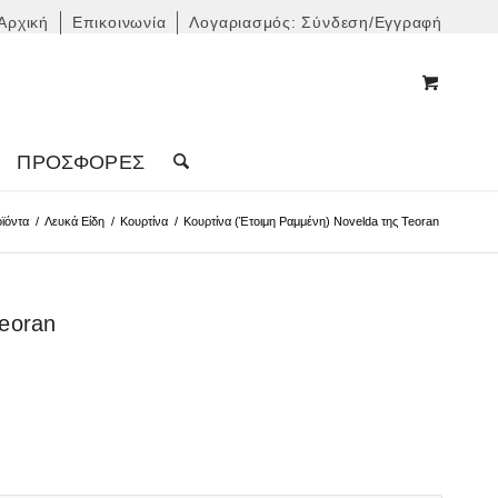
Αρχική
Επικοινωνία
Λογαριασμός: Σύνδεση/Εγγραφή
ΠΡΟΣΦΟΡΈΣ
ϊόντα
/
Λευκά Είδη
/
Κουρτίνα
/
Κουρτίνα (Έτοιμη Ραμμένη) Novelda της Teoran
Teoran