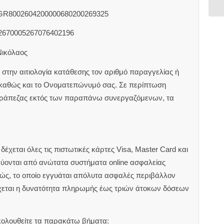
 GR8002604200000680200269325
2670005267076402196
Νικόλαος
στην αιτιολογία κατάθεσης τον αριθμό παραγγελίας ή
 καθώς και το Ονοματεπώνυμό σας. Σε περίπτωση
τράπεζας εκτός των παραπάνω συνεργαζόμενων, τα
έχεται όλες τις πιστωτικές κάρτες Visa, Master Card και
εύονται από ανώτατα συστήματα online ασφαλείας
ιώς, το οποίο εγγυάται απόλυτα ασφαλές περιβάλλον
χεται η δυνατότητα πληρωμής έως τριών άτοκων δόσεων
κολουθείτε τα παρακάτω βήματα: