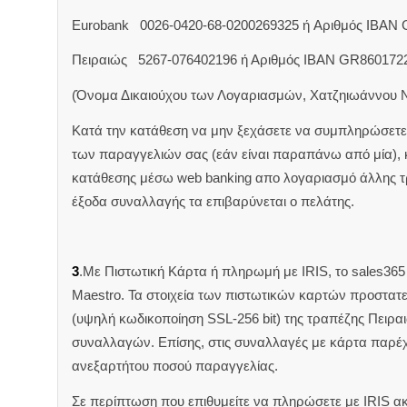
Eurobank 0026-0420-68-0200269325 ή Aριθμός IBAN
Πειραιώς 5267-076402196 ή Αριθμός IBAN GR860172
(Όνομα Δικαιούχου των Λογαριασμών, Χατζηιωάννου 
Κατά την κατάθεση να μην ξεχάσετε να συμπληρώσετε 
των παραγγελιών σας (εάν είναι παραπάνω από μία),
κατάθεσης μέσω web banking απο λογαριασμό άλλης 
έξοδα συναλλαγής τα επιβαρύνεται ο πελάτης.
3
.Με Πιστωτική Κάρτα ή πληρωμή με IRIS, το sales365 δ
Maestro. Τα στοιχεία των πιστωτικών καρτών προστατ
(υψηλή κωδικοποίηση SSL-256 bit) της τραπέζης Πειρα
συναλλαγών. Επίσης, στις συναλλαγές με κάρτα παρέ
ανεξαρτήτου ποσού παραγγελίας.
Σε περίπτωση που επιθυμείτε να πληρώσετε με IRIS α