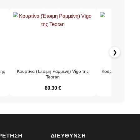
❯
της
Κουρτίνα (Έτοιμη Ραμμένη) Vigo της
Κουρτίνα (Έτοιμη Ρ
Teoran
Teo
80,30
€
52,
ΡΕΤΗΣΗ
ΔΙΕΥΘΥΝΣΗ