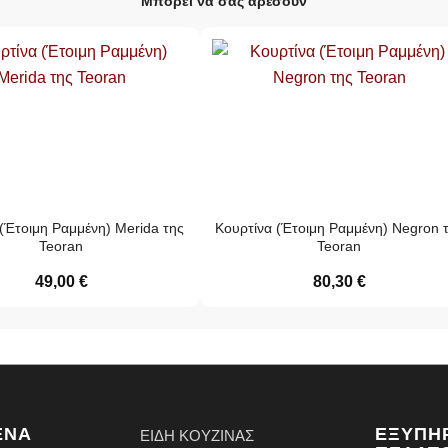
Μπορεί να σας αρέσουν
(Έτοιμη Ραμμένη) Merida της
Κουρτίνα (Έτοιμη Ραμμένη) Negron 
Teoran
Teoran
49,00
€
80,30
€
ΈΝΑ
ΕΞΥΠΗ
ΕΙΔΗ ΚΟΥΖΙΝΑΣ