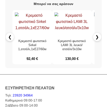
Μπορεί να σας αρέσουν
❮
❯
Κρεμαστό φωτιστικό
Κρεμαστό φωτιστικό
Soll
Sirkel
LAMI 3L λευκό/
φωτισ
1,ατσάλι,1xE27/60w
ατσάλι/3x10w
1,ατσ
92,40
€
130,00
€
ΕΞΥΠΗΡΕΤΗΣΗ ΠΕΛΑΤΩΝ
Τηλ:
23920 34964
Καθημερινά 09:00-17:00
Σάββατο 09:00-14:00