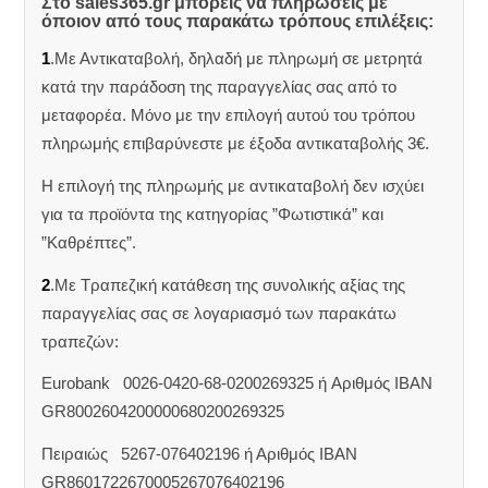
Στο sales365.gr μπορείς να πληρώσεις με
όποιον από τους παρακάτω τρόπους επιλέξεις:
1
.Με Αντικαταβολή, δηλαδή με πληρωμή σε μετρητά
κατά την παράδοση της παραγγελίας σας από το
μεταφορέα. Μόνο με την επιλογή αυτού του τρόπου
πληρωμής επιβαρύνεστε με έξοδα αντικαταβολής 3€.
Η επιλογή της πληρωμής με αντικαταβολή δεν ισχύει
για τα προϊόντα της κατηγορίας ”Φωτιστικά” και
”Καθρέπτες”.
2
.Με Τραπεζική κατάθεση της συνολικής αξίας της
παραγγελίας σας σε λογαριασμό των παρακάτω
τραπεζών:
Eurobank 0026-0420-68-0200269325 ή Aριθμός IBAN
GR8002604200000680200269325
Πειραιώς 5267-076402196 ή Αριθμός IBAN
GR8601722670005267076402196