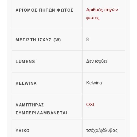
Αριθμός πηγών
ΑΡΙΘΜΌΣ ΠΗΓΏΝ ΦΩΤΌΣ
φωτός
8
ΜΈΓΙΣΤΗ ΙΣΧΎΣ (W)
Δεν ισχύει
LUMENS
Kelwina
KELWINA
ΟΧΙ
ΛΑΜΠΤΉΡΑΣ
ΣΥΜΠΕΡΙΛΑΜΒΆΝΕΤΑΙ
τσόχα/χάλυβας
ΥΛΙΚΌ