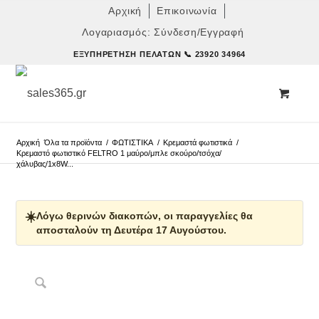
Αρχική
Επικοινωνία
Λογαριασμός: Σύνδεση/Εγγραφή
ΕΞΥΠΗΡΈΤΗΣΗ ΠΕΛΑΤΏΝ
📞 23920 34964
Αρχική
Όλα τα προϊόντα
/
ΦΩΤΙΣΤΙΚΑ
/
Κρεμαστά φωτιστικά
/
Κρεμαστό φωτιστικό FELTRO 1 μαύρο/μπλε σκούρο/τσόχα/
χάλυβας/1x8W...
☀️
Λόγω θερινών διακοπών, οι παραγγελίες θα
αποσταλούν τη Δευτέρα 17 Αυγούστου.