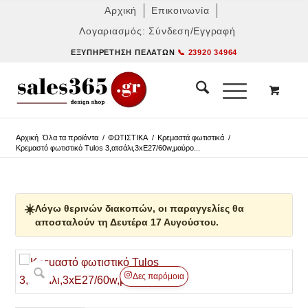
Αρχική
Επικοινωνία
Λογαριασμός: Σύνδεση/Εγγραφή
ΕΞΥΠΗΡΈΤΗΣΗ ΠΕΛΑΤΏΝ
📞 23920 34964
Αρχική
Όλα τα προϊόντα
/
ΦΩΤΙΣΤΙΚΑ
/
Κρεμαστά φωτιστικά
/
Κρεμαστό φωτιστικό Tulos 3,ατσάλι,3xE27/60w,μαύρο...
☀️
Λόγω θερινών διακοπών, οι παραγγελίες θα
αποσταλούν τη Δευτέρα 17 Αυγούστου.
Δες παρόμοια