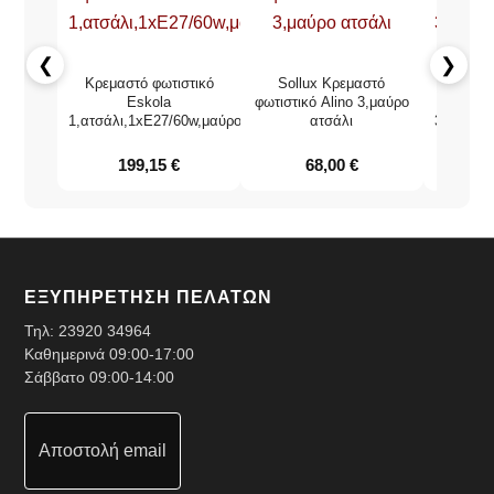
❮
❯
Κρεμαστό φωτιστικό
Sollux Κρεμαστό
Soll
Eskola
φωτιστικό Alino 3,μαύρο
φωτι
1,ατσάλι,1xE27/60w,μαύρο
ατσάλι
3,σκυρό
199,15
€
68,00
€
1
ΕΞΥΠΗΡΕΤΗΣΗ ΠΕΛΑΤΩΝ
Τηλ:
23920 34964
Καθημερινά 09:00-17:00
Σάββατο 09:00-14:00
Αποστολή email