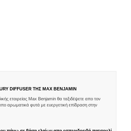
URY DIFFUSER ΤΗΣ MAX BENJAMIN
ικής εταιρείας Max Benjamin θα ταξιδέψετε απο τον
πο αρωματικά φυτά με ευεργετική επίδραση στην
λλου πάνω σε βάση ελαίων απο εσπεριδοειδή,πατσουλί