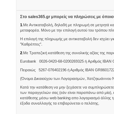
Στο sales365.gr μπορείς να πληρώσεις με όποι
1
.Με Αντικαταβολή, δηλαδή με πληρωμή σε μετρητά κ
μεταφορέα. Μόνο με την επιλογή αυτού του τρόπου πλ
Η επιλογή της πληρωμής με αντικαταβολή δεν ισχύει για
”Καθρέπτες”.
2
.Με Τραπεζική κατάθεση της συνολικής αξίας της π
Eurobank 0026-0420-68-0200269325 ή Aριθμός IBAN
Πειραιώς 5267-076402196 ή Αριθμός IBAN GR860172
(Όνομα Δικαιούχου των Λογαριασμών, Χατζηιωάννου 
Κατά την κατάθεση να μην ξεχάσετε να συμπληρώσετε 
των παραγγελιών σας (εάν είναι παραπάνω από μία),
κατάθεσης μέσω web banking απο λογαριασμό άλλης 
έξοδα συναλλαγής τα επιβαρύνεται ο πελάτης.