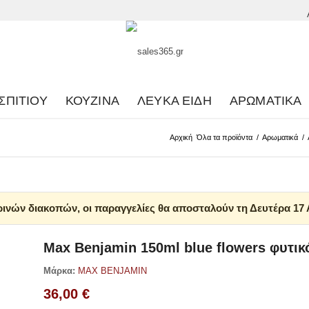
ΣΠΙΤΙΟΎ
ΚΟΥΖΊΝΑ
ΛΕΥΚΆ ΕΊΔΗ
ΑΡΩΜΑΤΙΚΆ
Αρχική
Όλα τα προϊόντα
/
Αρωματικά
/
ινών διακοπών, οι παραγγελίες θα αποσταλούν τη Δευτέρα 17
Max Benjamin 150ml blue flowers φυτι
Μάρκα:
MAX BENJAMIN
36,00
€