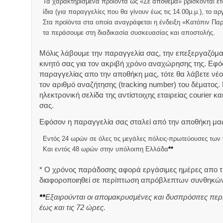
Τα χαρακτηρισμένα προϊόντα ως «Σε απόθεμα» βρίσκονται ετ
ίδια (για παραγγελίες που θα γίνουν έως τις 14.00μ.μ.), το 
Στα προϊόντα στα οποία αναγράφεται η ένδειξη «Κατόπιν Παρ
τα περάσουμε στη διαδικασία συσκευασίας και αποστολής.
Μόλις λάβουμε την παραγγελία σας, την επεξεργαζόμα
κινητό σας για τον ακριβή χρόνο αναχώρησης της.
Εφόσ
παραγγελίας απο την αποθήκη μας, τότε θα λάβετε νέο 
τον αριθμό αναζήτησης (tracking number) του δέματος.
ηλεκτρονική σελίδα της αντίστοιχης εταιρείας courier κ
σας.
Εφόσον η παραγγελία σας σταλεί από την αποθήκη μας
Εντός 24 ωρών σε όλες τις μεγάλες πόλεις-πρωτεύουσες των 
Και εντός 48 ωρών στην υπόλοιπη Ελλάδα
**
* Ο χρόνος παράδοσης αφορά εργάσιμες ημέρες απο τ
διαφοροποιηθεί σε περίπτωση απρόβλεπτων συνθηκών
**
Εξαιρούνται οι απομακρυσμένες και δυσπρόσιτες περ
έως και τις 72 ώρες.