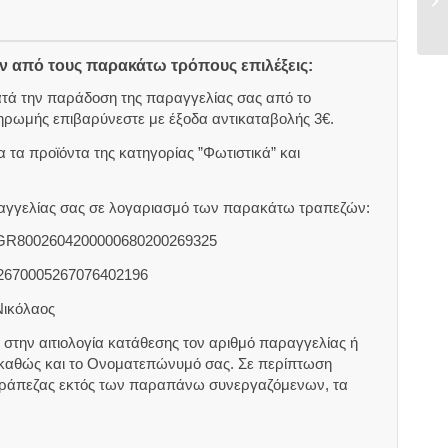
ον από τους παρακάτω τρόπους επιλέξεις:
ατά την παράδοση της παραγγελίας σας από το
ηρωμής επιβαρύνεστε με έξοδα αντικαταβολής 3€.
 τα προϊόντα της κατηγορίας ”Φωτιστικά” και
αραγγελίας σας σε λογαριασμό των παρακάτω τραπεζών:
 GR8002604200000680200269325
2670005267076402196
Νικόλαος
στην αιτιολογία κατάθεσης τον αριθμό παραγγελίας ή
 καθώς και το Ονοματεπώνυμό σας. Σε περίπτωση
τράπεζας εκτός των παραπάνω συνεργαζόμενων, τα