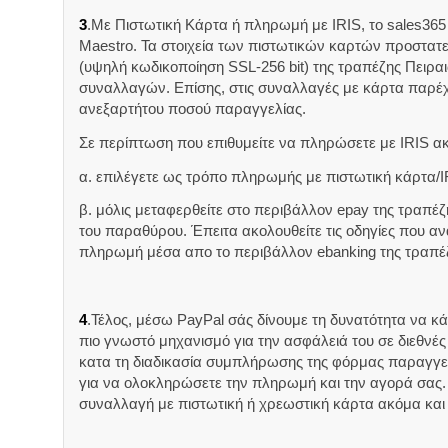
3
.Με Πιστωτική Κάρτα ή πληρωμή με IRIS, το sales365 δ
Maestro. Τα στοιχεία των πιστωτικών καρτών προστατ
(υψηλή κωδικοποίηση SSL-256 bit) της τραπέζης Πειρα
συναλλαγών. Επίσης, στις συναλλαγές με κάρτα παρέ
ανεξαρτήτου ποσού παραγγελίας.
Σε περίπτωση που επιθυμείτε να πληρώσετε με IRIS α
α. επιλέγετε ως τρόπο πληρωμής με πιστωτική κάρτα/I
β. μόλις μεταφερθείτε στο περιβάλλον epay της τραπέ
του παραθύρου. Έπειτα ακολουθείτε τις οδηγίες που 
πληρωμή μέσα απο το περιβάλλον ebanking της τραπέ
4
.Τέλος, μέσω PayPal σάς δίνουμε τη δυνατότητα να κ
πιο γνωστό μηχανισμό για την ασφάλειά του σε διεθνέ
κατα τη διαδικασία συμπλήρωσης της φόρμας παραγγελ
για να ολοκληρώσετε την πληρωμή και την αγορά σας. 
συναλλαγή με πιστωτική ή χρεωστική κάρτα ακόμα και