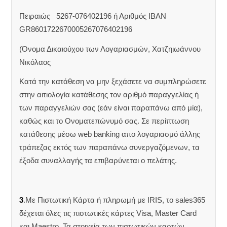
Πειραιώς 5267-076402196 ή Αριθμός IBAN
GR8601722670005267076402196
(Όνομα Δικαιούχου των Λογαριασμών, Χατζηιωάννου
Νικόλαος
Κατά την κατάθεση να μην ξεχάσετε να συμπληρώσετε
στην αιτιολογία κατάθεσης τον αριθμό παραγγελίας ή
των παραγγελιών σας (εάν είναι παραπάνω από μία),
καθώς και το Ονοματεπώνυμό σας. Σε περίπτωση
κατάθεσης μέσω web banking απο λογαριασμό άλλης
τράπεζας εκτός των παραπάνω συνεργαζόμενων, τα
έξοδα συναλλαγής τα επιβαρύνεται ο πελάτης.
3
.Με Πιστωτική Κάρτα ή πληρωμή με IRIS, το sales365
δέχεται όλες τις πιστωτικές κάρτες Visa, Master Card
και Maestro. Τα στοιχεία των πιστωτικών καρτών