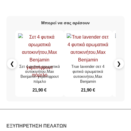
Μπορεί να σας αρέσουν
❮
❯
Σετ 4 φυτικά αρωματικά
True lavender σετ 4
Max Be
αυτοκινήτου,Max
φυτικά αρωματικά
true l
Benjamin γκρέιπφρουτ
αυτοκινήτου,Max
αρωμ
πόμελο
Benjamin
21,90
€
21,90
€
ΕΞΥΠΗΡΕΤΗΣΗ ΠΕΛΑΤΩΝ