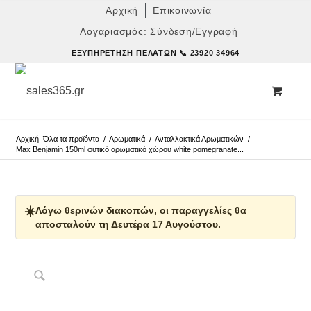
Αρχική
Επικοινωνία
Λογαριασμός: Σύνδεση/Εγγραφή
ΕΞΥΠΗΡΈΤΗΣΗ ΠΕΛΑΤΏΝ
📞 23920 34964
Αρχική
Όλα τα προϊόντα
/
Αρωματικά
/
Ανταλλακτικά Αρωματικών
/
Max Benjamin 150ml φυτικό αρωματικό χώρου white pomegranate...
☀️
Λόγω θερινών διακοπών, οι παραγγελίες θα
αποσταλούν τη Δευτέρα 17 Αυγούστου.
Δες παρόμοια