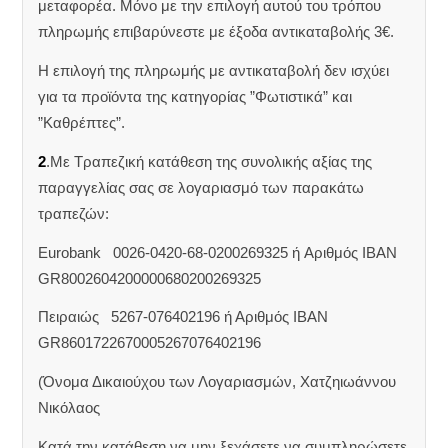
μεταφορέα. Μόνο με την επιλογή αυτού του τρόπου
πληρωμής επιβαρύνεστε με έξοδα αντικαταβολής 3€.
Η επιλογή της πληρωμής με αντικαταβολή δεν ισχύει
για τα προϊόντα της κατηγορίας ”Φωτιστικά” και
”Καθρέπτες”.
2
.Με Τραπεζική κατάθεση της συνολικής αξίας της
παραγγελίας σας σε λογαριασμό των παρακάτω
τραπεζών:
Eurobank 0026-0420-68-0200269325 ή Aριθμός IBAN
GR8002604200000680200269325
Πειραιώς 5267-076402196 ή Αριθμός IBAN
GR8601722670005267076402196
(Όνομα Δικαιούχου των Λογαριασμών, Χατζηιωάννου
Νικόλαος
Κατά την κατάθεση να μην ξεχάσετε να συμπληρώσετε