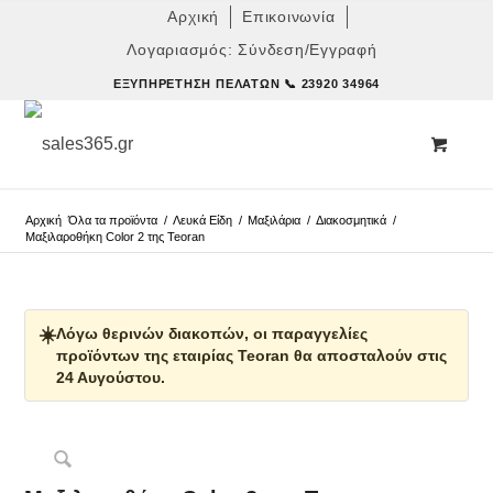
Αρχική
Επικοινωνία
Λογαριασμός: Σύνδεση/Εγγραφή
ΕΞΥΠΗΡΈΤΗΣΗ ΠΕΛΑΤΏΝ
📞 23920 34964
Αρχική
Όλα τα προϊόντα
/
Λευκά Είδη
/
Μαξιλάρια
/
Διακοσμητικά
/
Μαξιλαροθήκη Color 2 της Teoran
☀️
Λόγω θερινών διακοπών, οι παραγγελίες
προϊόντων της εταιρίας Teoran θα αποσταλούν στις
24 Αυγούστου.
Δες παρόμοια