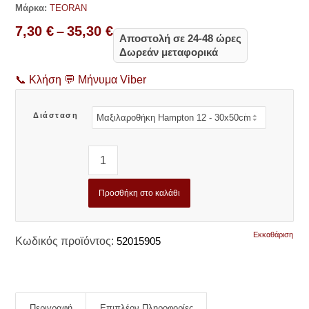
Μάρκα:
TEORAN
Price
7,30
€
–
35,30
€
Αποστολή σε 24-48 ώρες
range:
Δωρεάν μεταφορικά
7,30 €
through
📞
Κλήση
💬
Μήνυμα Viber
35,30 €
Διάσταση
Προσθήκη στο καλάθι
Εκκαθάριση
Κωδικός προϊόντος:
52015905
Περιγραφή
Επιπλέον Πληροφορίες