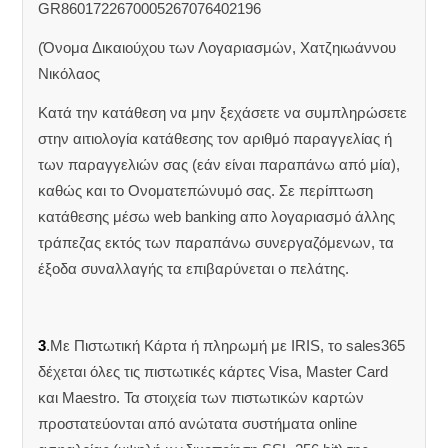
GR8601722670005267076402196
(Όνομα Δικαιούχου των Λογαριασμών, Χατζηιωάννου
Νικόλαος
Κατά την κατάθεση να μην ξεχάσετε να συμπληρώσετε
στην αιτιολογία κατάθεσης τον αριθμό παραγγελίας ή
των παραγγελιών σας (εάν είναι παραπάνω από μία),
καθώς και το Ονοματεπώνυμό σας. Σε περίπτωση
κατάθεσης μέσω web banking απο λογαριασμό άλλης
τράπεζας εκτός των παραπάνω συνεργαζόμενων, τα
έξοδα συναλλαγής τα επιβαρύνεται ο πελάτης.
3
.Με Πιστωτική Κάρτα ή πληρωμή με IRIS, το sales365
δέχεται όλες τις πιστωτικές κάρτες Visa, Master Card
και Maestro. Τα στοιχεία των πιστωτικών καρτών
προστατεύονται από ανώτατα συστήματα online