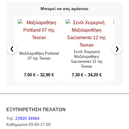
Μπορεί να σας αρέσουν
❮
❯
Σενίλ Χειμερινή
Μαξιλαροθήκη Portland
Σενί
Μαξιλαροθήκη
07 της Teoran
Μαξιλαρ
Sacramento 12 της
τ
Teoran
7,00
€
–
32,90
€
7,30
€
–
34,20
€
7,80
ΕΞΥΠΗΡΕΤΗΣΗ ΠΕΛΑΤΩΝ
Τηλ:
23920 34964
Καθημερινά 09:00-17:00