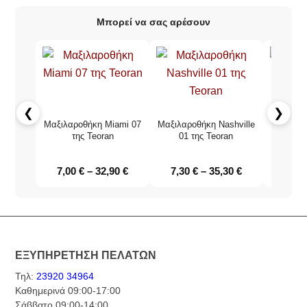
Μπορεί να σας αρέσουν
❮
❯
Μαξιλαροθήκη Miami 07
Μαξιλαροθήκη Nashville
Μαξιλαρ
της Teoran
01 της Teoran
03 
7,00
€
–
32,90
€
7,30
€
–
35,30
€
7,00
ΕΞΥΠΗΡΕΤΗΣΗ ΠΕΛΑΤΩΝ
Τηλ:
23920 34964
Καθημερινά 09:00-17:00
Σάββατο 09:00-14:00