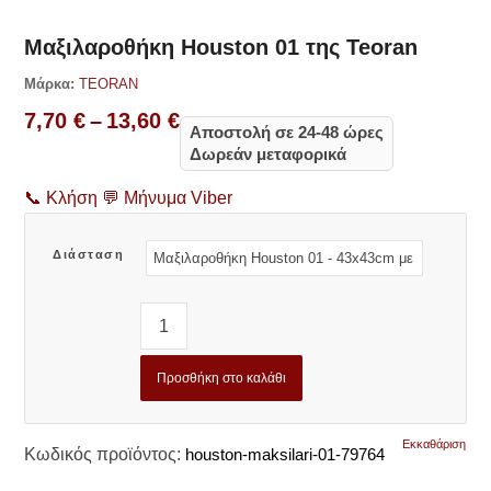
Μαξιλαροθήκη Houston 01 της Teoran
Μάρκα:
TEORAN
Price
7,70
€
–
13,60
€
Αποστολή σε 24-48 ώρες
range:
Δωρεάν μεταφορικά
7,70 €
through
📞
Κλήση
💬
Μήνυμα Viber
13,60 €
Διάσταση
Προσθήκη στο καλάθι
Εκκαθάριση
Κωδικός προϊόντος:
houston-maksilari-01-79764