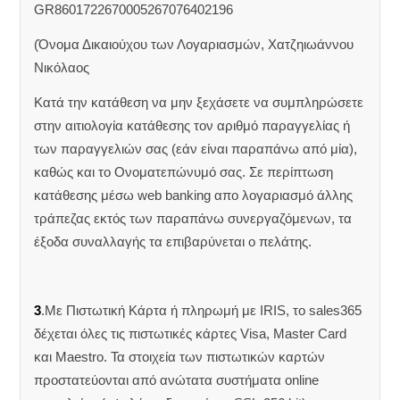
GR8601722670005267076402196
(Όνομα Δικαιούχου των Λογαριασμών, Χατζηιωάννου
Νικόλαος
Κατά την κατάθεση να μην ξεχάσετε να συμπληρώσετε
στην αιτιολογία κατάθεσης τον αριθμό παραγγελίας ή
των παραγγελιών σας (εάν είναι παραπάνω από μία),
καθώς και το Ονοματεπώνυμό σας. Σε περίπτωση
κατάθεσης μέσω web banking απο λογαριασμό άλλης
τράπεζας εκτός των παραπάνω συνεργαζόμενων, τα
έξοδα συναλλαγής τα επιβαρύνεται ο πελάτης.
3
.Με Πιστωτική Κάρτα ή πληρωμή με IRIS, το sales365
δέχεται όλες τις πιστωτικές κάρτες Visa, Master Card
και Maestro. Τα στοιχεία των πιστωτικών καρτών
προστατεύονται από ανώτατα συστήματα online