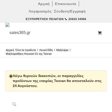
Αρχική
Επικοινωνία
Λογαριασμός: Σύνδεση/Εγγραφή
ΕΞΥΠΗΡΈΤΗΣΗ ΠΕΛΑΤΏΝ
📞 23920 34964
Αρχική
Όλα τα προϊόντα
/
Λευκά Είδη
/
Μαξιλάρια
/
Μαξιλαροθήκη Houston 01 της Teoran
☀️
Λόγω θερινών διακοπών, οι παραγγελίες
προϊόντων της εταιρίας Teoran θα αποσταλούν στις
24 Αυγούστου.
Δες παρόμοια