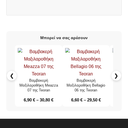
Μπορεί να σας αρέσουν
❮
❯
Βαμβακερή
Βαμβακερή
Β
Μαξιλαροθήκη Meazza
Μαξιλαροθήκη Bellagio
Μαξιλαρ
07 της Teoran
06 της Teoran
06 
6,90
€
–
30,80
€
6,60
€
–
29,50
€
7,10