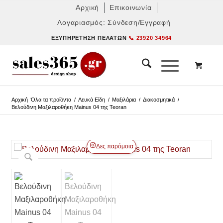
Αρχική
Επικοινωνία
Λογαριασμός: Σύνδεση/Εγγραφή
ΕΞΥΠΗΡΈΤΗΣΗ ΠΕΛΑΤΏΝ
📞 23920 34964
Αρχική
Όλα τα προϊόντα
/
Λευκά Είδη
/
Μαξιλάρια
/
Διακοσμητικά
/
Βελούδινη Μαξιλαροθήκη Mainus 04 της Teoran
Δες παρόμοια