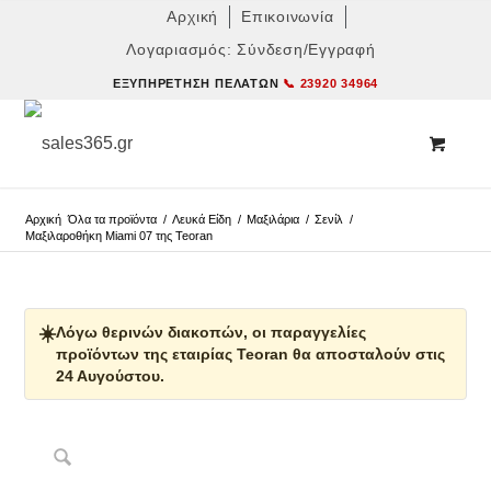
Αρχική
Επικοινωνία
Λογαριασμός: Σύνδεση/Εγγραφή
ΕΞΥΠΗΡΈΤΗΣΗ ΠΕΛΑΤΏΝ
📞 23920 34964
Αρχική
Όλα τα προϊόντα
/
Λευκά Είδη
/
Μαξιλάρια
/
Σενίλ
/
Μαξιλαροθήκη Miami 07 της Teoran
☀️
Λόγω θερινών διακοπών, οι παραγγελίες
προϊόντων της εταιρίας Teoran θα αποσταλούν στις
24 Αυγούστου.