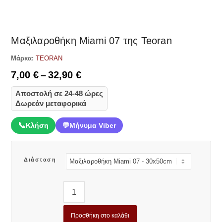
Δες παρόμοια
Μαξιλαροθήκη Miami 07 της Teoran
Μάρκα:
TEORAN
Price
7,00
€
–
32,90
€
range:
Αποστολή σε 24-48 ώρες
7,00 €
Δωρεάν μεταφορικά
through
32,90 €
📞
Κλήση
💬
Μήνυμα Viber
Διάσταση
Προσθήκη στο καλάθι