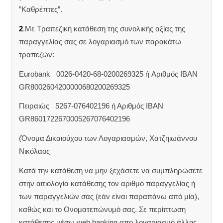
”Καθρέπτες”.
2
.Με Τραπεζική κατάθεση της συνολικής αξίας της
παραγγελίας σας σε λογαριασμό των παρακάτω
τραπεζών:
Eurobank 0026-0420-68-0200269325 ή Aριθμός IBAN
GR8002604200000680200269325
Πειραιώς 5267-076402196 ή Αριθμός IBAN
GR8601722670005267076402196
(Όνομα Δικαιούχου των Λογαριασμών, Χατζηιωάννου
Νικόλαος
Κατά την κατάθεση να μην ξεχάσετε να συμπληρώσετε
στην αιτιολογία κατάθεσης τον αριθμό παραγγελίας ή
των παραγγελιών σας (εάν είναι παραπάνω από μία),
καθώς και το Ονοματεπώνυμό σας. Σε περίπτωση
κατάθεσης μέσω web banking απο λογαριασμό άλλης