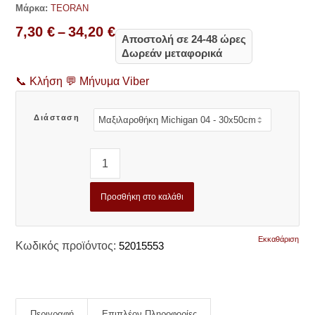
Μάρκα:
TEORAN
Price
7,30
€
–
34,20
€
Αποστολή σε 24-48 ώρες
range:
Δωρεάν μεταφορικά
7,30 €
through
📞
Κλήση
💬
Μήνυμα Viber
34,20 €
Διάσταση
Προσθήκη στο καλάθι
Εκκαθάριση
Κωδικός προϊόντος:
52015553
Περιγραφή
Επιπλέον Πληροφορίες