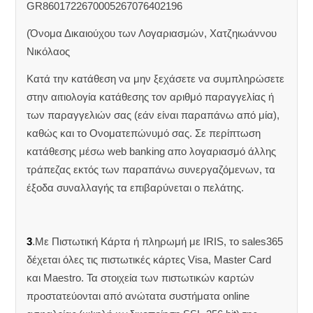
GR8601722670005267076402196
(Όνομα Δικαιούχου των Λογαριασμών, Χατζηιωάννου
Νικόλαος
Κατά την κατάθεση να μην ξεχάσετε να συμπληρώσετε
στην αιτιολογία κατάθεσης τον αριθμό παραγγελίας ή
των παραγγελιών σας (εάν είναι παραπάνω από μία),
καθώς και το Ονοματεπώνυμό σας. Σε περίπτωση
κατάθεσης μέσω web banking απο λογαριασμό άλλης
τράπεζας εκτός των παραπάνω συνεργαζόμενων, τα
έξοδα συναλλαγής τα επιβαρύνεται ο πελάτης.
3
.Με Πιστωτική Κάρτα ή πληρωμή με IRIS, το sales365
δέχεται όλες τις πιστωτικές κάρτες Visa, Master Card
και Maestro. Τα στοιχεία των πιστωτικών καρτών
προστατεύονται από ανώτατα συστήματα online