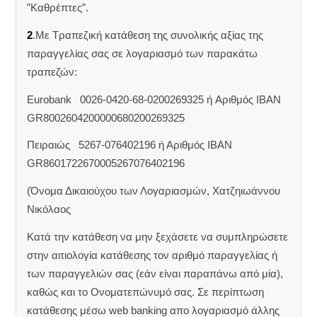
”Καθρέπτες”.
2
.Με Τραπεζική κατάθεση της συνολικής αξίας της
παραγγελίας σας σε λογαριασμό των παρακάτω
τραπεζών:
Eurobank 0026-0420-68-0200269325 ή Aριθμός IBAN
GR8002604200000680200269325
Πειραιώς 5267-076402196 ή Αριθμός IBAN
GR8601722670005267076402196
(Όνομα Δικαιούχου των Λογαριασμών, Χατζηιωάννου
Νικόλαος
Κατά την κατάθεση να μην ξεχάσετε να συμπληρώσετε
στην αιτιολογία κατάθεσης τον αριθμό παραγγελίας ή
των παραγγελιών σας (εάν είναι παραπάνω από μία),
καθώς και το Ονοματεπώνυμό σας. Σε περίπτωση
κατάθεσης μέσω web banking απο λογαριασμό άλλης