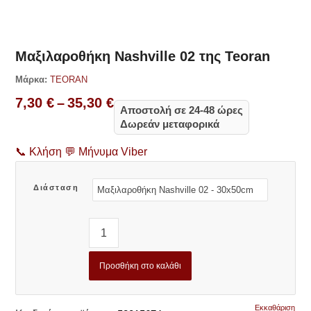
Δες παρόμοια
Μαξιλαροθήκη Nashville 02 της Teoran
Μάρκα:
TEORAN
Price
7,30
€
–
35,30
€
Αποστολή σε 24-48 ώρες
range:
Δωρεάν μεταφορικά
7,30 €
through
📞
Κλήση
💬
Μήνυμα Viber
35,30 €
Διάσταση
Προσθήκη στο καλάθι
Εκκαθάριση