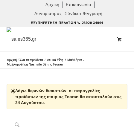
Αρχική
Επικοινωνία
Λογαριασμός: Σύνδεση/Εγγραφή
ΕΞΥΠΗΡΈΤΗΣΗ ΠΕΛΑΤΏΝ
📞 23920 34964
Αρχική
Όλα τα προϊόντα
/
Λευκά Είδη
/
Μαξιλάρια
/
Μαξιλαροθήκη Nashville 02 της Teoran
☀️
Λόγω θερινών διακοπών, οι παραγγελίες
προϊόντων της εταιρίας Teoran θα αποσταλούν στις
24 Αυγούστου.