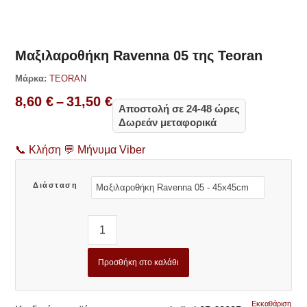
Δες παρόμοια
Μαξιλαροθήκη Ravenna 05 της Teoran
Μάρκα:
TEORAN
Price
8,60
€
–
31,50
€
Αποστολή σε 24-48 ώρες
range:
Δωρεάν μεταφορικά
8,60 €
through
📞
Κλήση
💬
Μήνυμα Viber
31,50 €
Διάσταση
Προσθήκη στο καλάθι
Εκκαθάριση