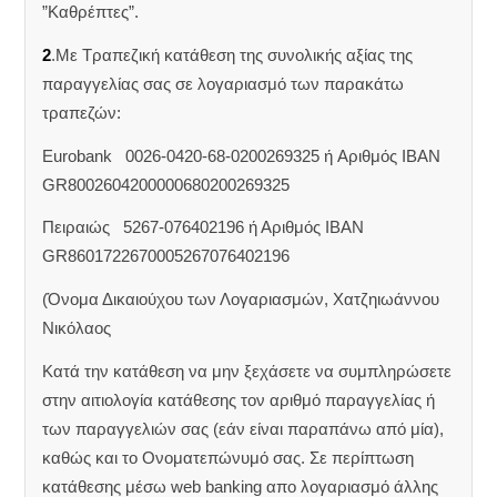
”Καθρέπτες”.
2
.Με Τραπεζική κατάθεση της συνολικής αξίας της
παραγγελίας σας σε λογαριασμό των παρακάτω
τραπεζών:
Eurobank 0026-0420-68-0200269325 ή Aριθμός IBAN
GR8002604200000680200269325
Πειραιώς 5267-076402196 ή Αριθμός IBAN
GR8601722670005267076402196
(Όνομα Δικαιούχου των Λογαριασμών, Χατζηιωάννου
Νικόλαος
Κατά την κατάθεση να μην ξεχάσετε να συμπληρώσετε
στην αιτιολογία κατάθεσης τον αριθμό παραγγελίας ή
των παραγγελιών σας (εάν είναι παραπάνω από μία),
καθώς και το Ονοματεπώνυμό σας. Σε περίπτωση
κατάθεσης μέσω web banking απο λογαριασμό άλλης