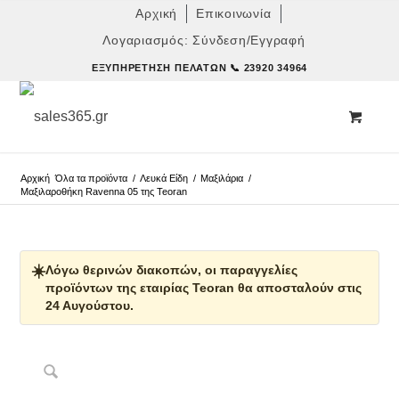
Αρχική
Επικοινωνία
Λογαριασμός: Σύνδεση/Εγγραφή
ΕΞΥΠΗΡΈΤΗΣΗ ΠΕΛΑΤΏΝ
📞 23920 34964
Αρχική
Όλα τα προϊόντα
/
Λευκά Είδη
/
Μαξιλάρια
/
Μαξιλαροθήκη Ravenna 05 της Teoran
☀️
Λόγω θερινών διακοπών, οι παραγγελίες
προϊόντων της εταιρίας Teoran θα αποσταλούν στις
24 Αυγούστου.