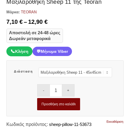
Μαξιλαροθήκη Sheep 11 της Teoran
Μάρκα:
TEORAN
Price
7,10
€
–
12,90
€
range:
Αποστολή σε 24-48 ώρες
7,10 €
Δωρεάν μεταφορικά
through
12,90 €
📞
Κλήση
💬
Μήνυμα Viber
Διάσταση
Προσθήκη στο καλάθι
Εκκαθάριση
Κωδικός προϊόντος:
sheep-pillow-11-53673