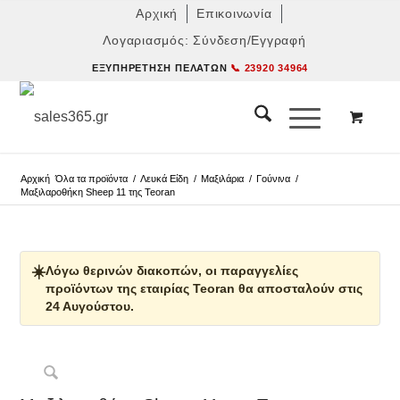
Αρχική
Επικοινωνία
Λογαριασμός: Σύνδεση/Εγγραφή
ΕΞΥΠΗΡΈΤΗΣΗ ΠΕΛΑΤΏΝ
📞 23920 34964
Αρχική
Όλα τα προϊόντα
/
Λευκά Είδη
/
Μαξιλάρια
/
Γούνινα
/
Μαξιλαροθήκη Sheep 11 της Teoran
☀️
Λόγω θερινών διακοπών, οι παραγγελίες
προϊόντων της εταιρίας Teoran θα αποσταλούν στις
24 Αυγούστου.
Δες παρόμοια