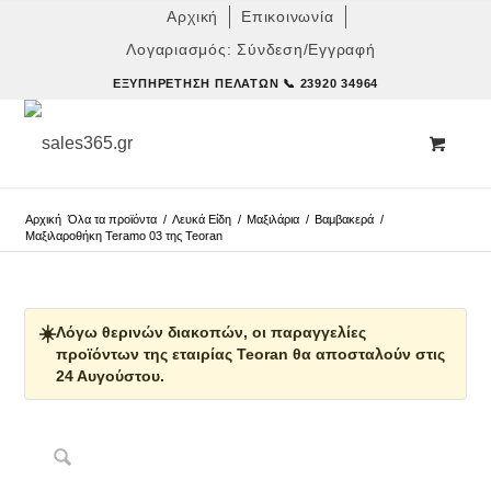
Αρχική
Επικοινωνία
Λογαριασμός: Σύνδεση/Εγγραφή
ΕΞΥΠΗΡΈΤΗΣΗ ΠΕΛΑΤΏΝ
📞 23920 34964
Αρχική
Όλα τα προϊόντα
/
Λευκά Είδη
/
Μαξιλάρια
/
Βαμβακερά
/
Μαξιλαροθήκη Teramo 03 της Teoran
☀️
Λόγω θερινών διακοπών, οι παραγγελίες
προϊόντων της εταιρίας Teoran θα αποσταλούν στις
24 Αυγούστου.