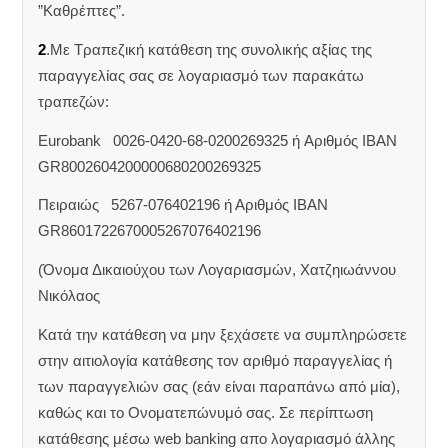
”Καθρέπτες”.
2
.Με Τραπεζική κατάθεση της συνολικής αξίας της
παραγγελίας σας σε λογαριασμό των παρακάτω
τραπεζών:
Eurobank 0026-0420-68-0200269325 ή Aριθμός IBAN
GR8002604200000680200269325
Πειραιώς 5267-076402196 ή Αριθμός IBAN
GR8601722670005267076402196
(Όνομα Δικαιούχου των Λογαριασμών, Χατζηιωάννου
Νικόλαος
Κατά την κατάθεση να μην ξεχάσετε να συμπληρώσετε
στην αιτιολογία κατάθεσης τον αριθμό παραγγελίας ή
των παραγγελιών σας (εάν είναι παραπάνω από μία),
καθώς και το Ονοματεπώνυμό σας. Σε περίπτωση
κατάθεσης μέσω web banking απο λογαριασμό άλλης