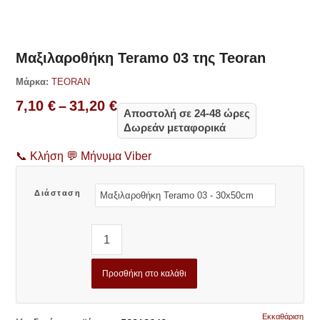
Δες παρόμοια
Μαξιλαροθήκη Teramo 03 της Teoran
Μάρκα:
TEORAN
Price
7,10
€
–
31,20
€
Αποστολή σε 24-48 ώρες
range:
Δωρεάν μεταφορικά
7,10 €
through
📞
Κλήση
💬
Μήνυμα Viber
31,20 €
Διάσταση
Προσθήκη στο καλάθι
Εκκαθάριση