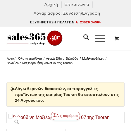
Αρχική
Επικοινωνία
Λογαριασμός: Σύνδεση/Εγγραφή
ΕΞΥΠΗΡΈΤΗΣΗ ΠΕΛΑΤΏΝ
📞 23920 34964
Αρχική
Όλα τα προϊόντα
/
Λευκά Είδη
/
Βελούδο
/
Μαξιλαροθήκες
/
Βελούδινη Μαξιλαροθήκη Velvet 07 της Teoran
☀️
Λόγω θερινών διακοπών, οι παραγγελίες
προϊόντων της εταιρίας Teoran θα αποσταλούν στις
24 Αυγούστου.
Δες παρόμοια