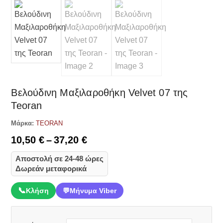
Βελούδινη Μαξιλαροθήκη Velvet 07 της
Teoran
Μάρκα:
TEORAN
Price
10,50
€
–
37,20
€
range:
Αποστολή σε 24-48 ώρες
10,50 €
Δωρεάν μεταφορικά
through
37,20 €
📞
Κλήση
💬
Μήνυμα Viber