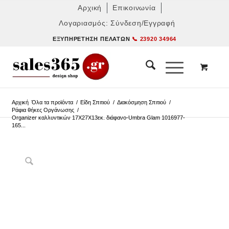
Αρχική
Επικοινωνία
Λογαριασμός: Σύνδεση/Εγγραφή
ΕΞΥΠΗΡΈΤΗΣΗ ΠΕΛΑΤΏΝ
📞 23920 34964
Αρχική
Όλα τα προϊόντα
/
Είδη Σπιτιού
/
Διακόσμηση Σπιτιού
/
Ράφια θήκες Οργάνωσης
/
Organizer καλλυντικών 17Χ27Χ13εκ. διάφανο-Umbra Glam 1016977-
165...