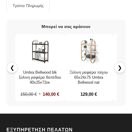
Τρόποι Πληρωμής
Μπορεί να σας αρέσουν
❮
❯
Σετ Ράφι
Umbra Bellwood blk
Ξύλινη ραφιέρα τοίχου
Ρολο
ξύλινη ραφιέρα δαπέδου
65x24x75 Umbra
Χαρτο
90x25x72εκ
Bellwood nat
150,00
€
140,00
€
129,00
€
ΕΞΥΠΗΡΕΤΗΣΗ ΠΕΛΑΤΩΝ