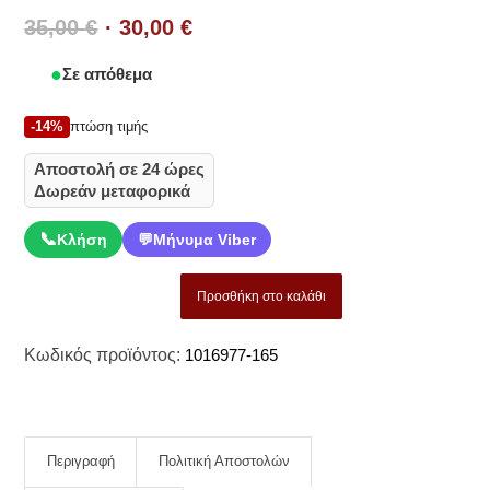
Original
Η
35,00
€
30,00
€
price
τρέχουσα
Σε απόθεμα
was:
τιμή
35,00 €.
είναι:
-14%
πτώση τιμής
30,00 €.
Αποστολή σε 24 ώρες
Δωρεάν μεταφορικά
📞
Κλήση
💬
Μήνυμα Viber
Προσθήκη στο καλάθι
Κωδικός προϊόντος:
1016977-165
Περιγραφή
Πολιτική Αποστολών