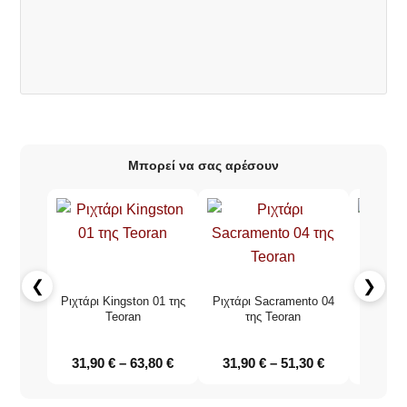
Μπορεί να σας αρέσουν
❮
❯
Ριχτάρι Kingston 01 της
Ριχτάρι Sacramento 04
Σενίλ Χε
Teoran
της Teoran
Utah 
31,90
€
–
63,80
€
31,90
€
–
51,30
€
31,9