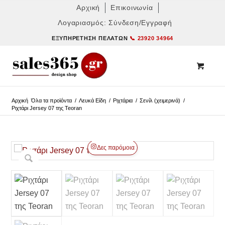
Αρχική
Επικοινωνία
Λογαριασμός: Σύνδεση/Εγγραφή
ΕΞΥΠΗΡΈΤΗΣΗ ΠΕΛΑΤΏΝ
📞 23920 34964
Αρχική
Όλα τα προϊόντα
/
Λευκά Είδη
/
Ριχτάρια
/
Σενίλ (χειμερινά)
/
Ριχτάρι Jersey 07 της Teoran
Δες παρόμοια