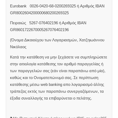
Eurobank 0026-0420-68-0200269325 ή Aριθμός IBAN
GR8002604200000680200269325
Πειραιώς 5267-076402196 ή Αριθμός IBAN
GR8601722670005267076402196
(Όνομα Δικαιούχου των Λογαριασμών, Χατζηιωάννου
Νικόλαος
Κατά την κατάθεση να μην ξεχάσετε να συμπληρώσετε
στην αιτιολογία κατάθεσης τον αριθμό παραγγελίας ή
των παραγγελιών σας (εάν είναι παραπάνω από μία),
καθώς και το Ονοματεπώνυμό σας. Σε περίπτωση
κατάθεσης μέσω web banking απο λογαριασμό άλλης
τράπεζας εκτός των παραπάνω συνεργαζόμενων, τα
έξοδα συναλλαγής τα επιβαρύνεται ο πελάτης.