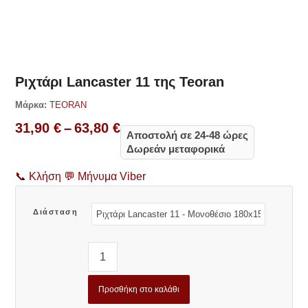
Δες παρόμοια
Ριχτάρι Lancaster 11 της Teoran
Μάρκα:
TEORAN
Price
31,90
€
–
63,80
€
Αποστολή σε 24-48 ώρες
range:
Δωρεάν μεταφορικά
31,90 €
through
📞
Κλήση
💬
Μήνυμα Viber
63,80 €
Διάσταση
Προσθήκη στο καλάθι