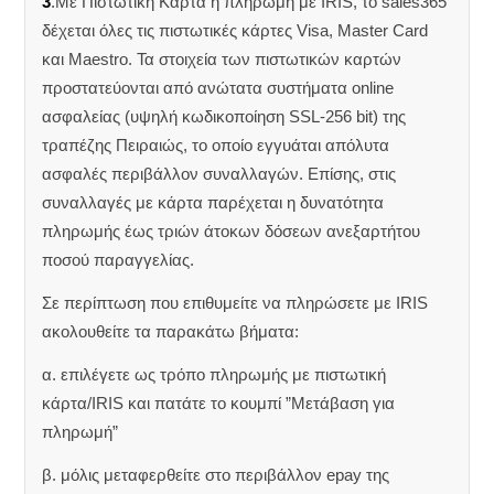
3
.Με Πιστωτική Κάρτα ή πληρωμή με IRIS, το sales365
δέχεται όλες τις πιστωτικές κάρτες Visa, Master Card
και Maestro. Τα στοιχεία των πιστωτικών καρτών
προστατεύονται από ανώτατα συστήματα online
ασφαλείας (υψηλή κωδικοποίηση SSL-256 bit) της
τραπέζης Πειραιώς, το οποίο εγγυάται απόλυτα
ασφαλές περιβάλλον συναλλαγών. Επίσης, στις
συναλλαγές με κάρτα παρέχεται η δυνατότητα
πληρωμής έως τριών άτοκων δόσεων ανεξαρτήτου
ποσού παραγγελίας.
Σε περίπτωση που επιθυμείτε να πληρώσετε με IRIS
ακολουθείτε τα παρακάτω βήματα:
α. επιλέγετε ως τρόπο πληρωμής με πιστωτική
κάρτα/IRIS και πατάτε το κουμπί ”Μετάβαση για
πληρωμή”
β. μόλις μεταφερθείτε στο περιβάλλον epay της