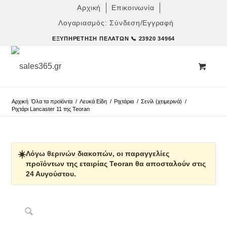
Αρχική
Επικοινωνία
Λογαριασμός: Σύνδεση/Εγγραφή
ΕΞΥΠΗΡΈΤΗΣΗ ΠΕΛΑΤΏΝ
📞 23920 34964
Αρχική
Όλα τα προϊόντα
/
Λευκά Είδη
/
Ριχτάρια
/
Σενίλ (χειμερινά)
/
Ριχτάρι Lancaster 11 της Teoran
☀️
Λόγω θερινών διακοπών, οι παραγγελίες
προϊόντων της εταιρίας Teoran θα αποσταλούν στις
24 Αυγούστου.