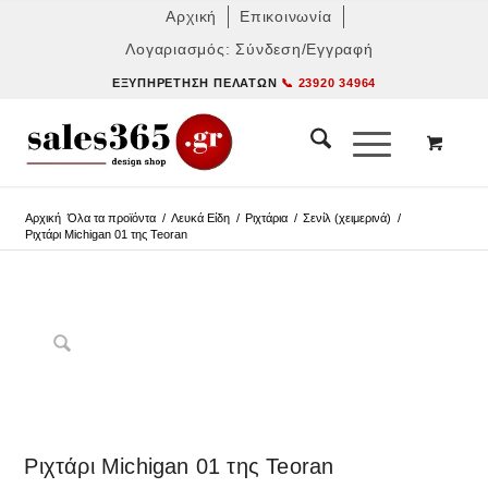
Αρχική
Επικοινωνία
Λογαριασμός: Σύνδεση/Εγγραφή
ΕΞΥΠΗΡΈΤΗΣΗ ΠΕΛΑΤΏΝ
📞 23920 34964
Αρχική
Όλα τα προϊόντα
/
Λευκά Είδη
/
Ριχτάρια
/
Σενίλ (χειμερινά)
/
Ριχτάρι Michigan 01 της Teoran
Δες παρόμοια
Ριχτάρι Michigan 01 της Teoran