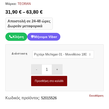
Μάρκα:
TEORAN
Price
31,90
€
–
63,80
€
range:
Αποστολή σε 24-48 ώρες
31,90 €
Δωρεάν μεταφορικά
through
63,80 €
📞
Κλήση
💬
Μήνυμα Viber
Διάσταση
Προσθήκη στο καλάθι
Εκκαθάριση
Κωδικός προϊόντος:
52015526