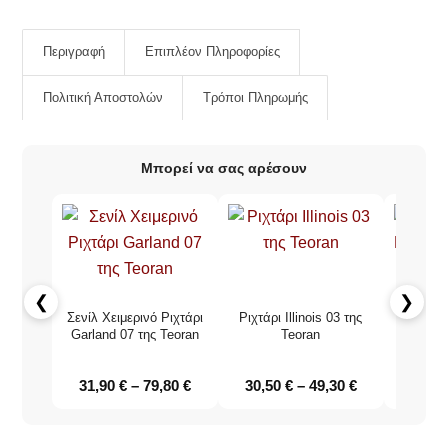
Περιγραφή
Επιπλέον Πληροφορίες
Πολιτική Αποστολών
Τρόποι Πληρωμής
Μπορεί να σας αρέσουν
❮
❯
Σενίλ Χειμερινό Ριχτάρι
Ριχτάρι Illinois 03 της
Σενίλ Χε
Garland 07 της Teoran
Teoran
Basic 
31,90
€
–
79,80
€
30,50
€
–
49,30
€
31,9