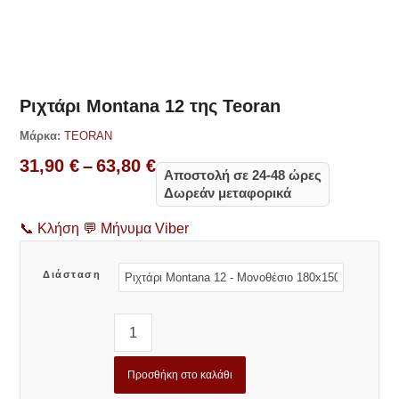
Δες παρόμοια
Ριχτάρι Montana 12 της Teoran
Μάρκα:
TEORAN
Price
31,90
€
–
63,80
€
Αποστολή σε 24-48 ώρες
range:
Δωρεάν μεταφορικά
31,90 €
through
📞
Κλήση
💬
Μήνυμα Viber
63,80 €
Διάσταση
Προσθήκη στο καλάθι