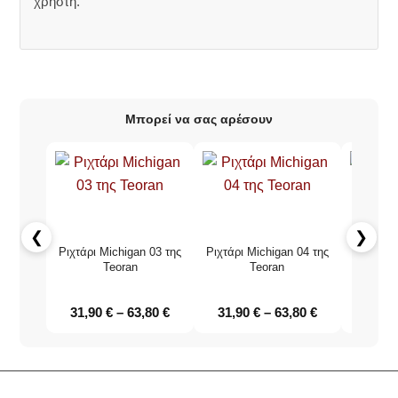
χρήστη.
Μπορεί να σας αρέσουν
❮
❯
Ριχτάρι Michigan 03 της
Ριχτάρι Michigan 04 της
Σενίλ Χε
Teoran
Teoran
Midland
31,90
€
–
63,80
€
31,90
€
–
63,80
€
31,9