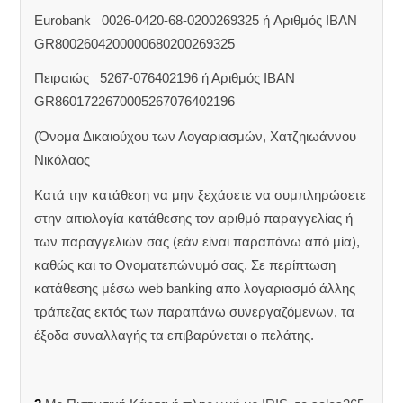
Eurobank 0026-0420-68-0200269325 ή Aριθμός IBAN
GR8002604200000680200269325
Πειραιώς 5267-076402196 ή Αριθμός IBAN
GR8601722670005267076402196
(Όνομα Δικαιούχου των Λογαριασμών, Χατζηιωάννου
Νικόλαος
Κατά την κατάθεση να μην ξεχάσετε να συμπληρώσετε
στην αιτιολογία κατάθεσης τον αριθμό παραγγελίας ή
των παραγγελιών σας (εάν είναι παραπάνω από μία),
καθώς και το Ονοματεπώνυμό σας. Σε περίπτωση
κατάθεσης μέσω web banking απο λογαριασμό άλλης
τράπεζας εκτός των παραπάνω συνεργαζόμενων, τα
έξοδα συναλλαγής τα επιβαρύνεται ο πελάτης.