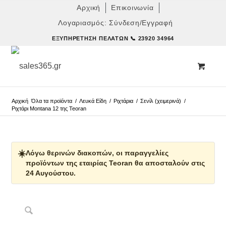
Αρχική
Επικοινωνία
Λογαριασμός: Σύνδεση/Εγγραφή
ΕΞΥΠΗΡΈΤΗΣΗ ΠΕΛΑΤΏΝ
📞 23920 34964
Αρχική
Όλα τα προϊόντα
/
Λευκά Είδη
/
Ριχτάρια
/
Σενίλ (χειμερινά)
/
Ριχτάρι Montana 12 της Teoran
☀️
Λόγω θερινών διακοπών, οι παραγγελίες
προϊόντων της εταιρίας Teoran θα αποσταλούν στις
24 Αυγούστου.