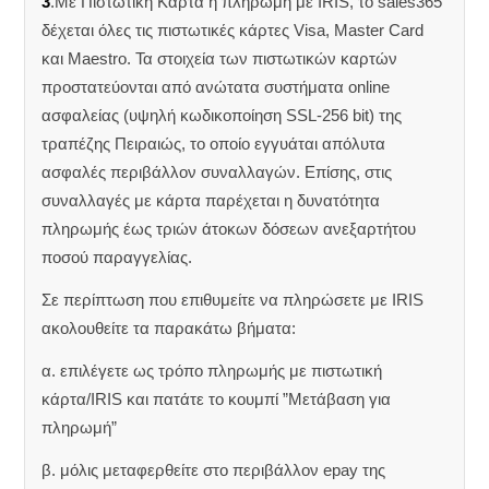
3
.Με Πιστωτική Κάρτα ή πληρωμή με IRIS, το sales365
δέχεται όλες τις πιστωτικές κάρτες Visa, Master Card
και Maestro. Τα στοιχεία των πιστωτικών καρτών
προστατεύονται από ανώτατα συστήματα online
ασφαλείας (υψηλή κωδικοποίηση SSL-256 bit) της
τραπέζης Πειραιώς, το οποίο εγγυάται απόλυτα
ασφαλές περιβάλλον συναλλαγών. Επίσης, στις
συναλλαγές με κάρτα παρέχεται η δυνατότητα
πληρωμής έως τριών άτοκων δόσεων ανεξαρτήτου
ποσού παραγγελίας.
Σε περίπτωση που επιθυμείτε να πληρώσετε με IRIS
ακολουθείτε τα παρακάτω βήματα:
α. επιλέγετε ως τρόπο πληρωμής με πιστωτική
κάρτα/IRIS και πατάτε το κουμπί ”Μετάβαση για
πληρωμή”
β. μόλις μεταφερθείτε στο περιβάλλον epay της