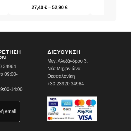
27,40
€
–
52,90
€
26,20
€
ΡΕΤΗΣΗ
ΔΙΕΥΘΥΝΣΗ
ΩΝ
Μεγ. Αλεξάνδρου 3,
0 34964
Νέα Μηχανιώνα,
ά 09:00-
Θεσσαλονίκη
+30 23920 34964
9:00-14:00
ή email