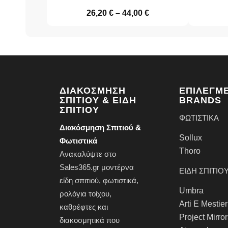
26,20
€
–
44,00
€
ΔΙΑΚΌΣΜΗΣΗ
ΕΠΙΛΕΓΜ
ΣΠΙΤΙΟΎ & ΕΊΔΗ
BRANDS
ΣΠΙΤΙΟΎ
ΦΩΤΙΣΤΙΚΑ
Διακόσμηση Σπιτιού &
Sollux
Φωτιστικά
Thoro
Ανακαλύψτε στο
Sales365.gr μοντέρνα
ΕΙΔΗ ΣΠΙΤΙΟ
είδη σπιτιού,
φωτιστικά
,
Umbra
ρολόγια τοίχου
,
Arti E Mestier
καθρέφτες
και
Project Mirro
διακοσμητικά που