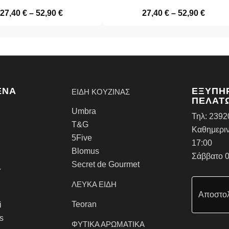
27,40
€
–
52,90
€
27,40
€
–
52,90
€
ΈΝΑ
ΕΞΥΠΗ
ΕΙΔΗ ΚΟΥΖΙΝΑΣ
ΠΕΛΑΤ
Umbra
Τηλ:
2392
T&G
Καθημεριν
5Five
17:00
Blomus
Σάββατο 0
Secret de Gourmet
Υ
ΛΕΥΚΑ ΕΙΔΗ
Αποστολ
Teoran
i
rs
ΦΥΤΙΚΑ ΑΡΩΜΑΤΙΚΑ