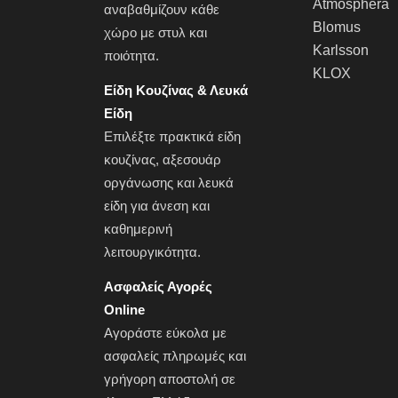
Atmosphera
αναβαθμίζουν κάθε
Blomus
χώρο με στυλ και
Karlsson
ποιότητα.
KLOX
Είδη Κουζίνας & Λευκά
Είδη
Επιλέξτε πρακτικά
είδη
κουζίνας
, αξεσουάρ
οργάνωσης και
λευκά
είδη
για άνεση και
καθημερινή
λειτουργικότητα.
Ασφαλείς Αγορές
Online
Αγοράστε εύκολα με
ασφαλείς πληρωμές και
γρήγορη αποστολή σε