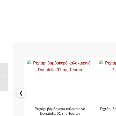
Τραβέρσα Padova 15
All Over της Teoran
❮
Ριχτάρι βαμβακερό καλοκαιρινό
Ριχτάρι β
Donatella 01 της Teoran