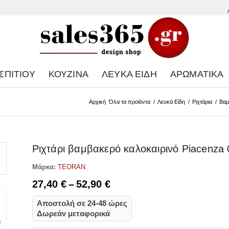
ΣΠΙΤΙΟΎ
ΚΟΥΖΊΝΑ
ΛΕΥΚΆ ΕΊΔΗ
ΑΡΩΜΑΤΙΚΆ
Αρχική
Όλα τα προϊόντα
/
Λευκά Είδη
/
Ριχτάρια
/
Βαμ
Ριχτάρι βαμβακερό καλοκαιρινό Piacenza 
Μάρκα:
TEORAN
Price
27,40
€
–
52,90
€
range:
Αποστολή σε 24-48 ώρες
27,40 €
Δωρεάν μεταφορικά
through