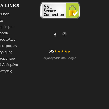
Α LINKS
ύθηση
ας
σμός μου
ροφίλ
Αποστολών
Επιστροφών
5/5
★★★★★
ληρωμής
Απορρήτου
αξιολογήσεις στο Google
ά Δεδομένα
ωτήσεις