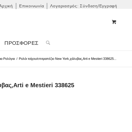
Αρχική
Επικοινωνία
Λογαριασμός: Σύνδεση/Εγγραφή
ΠΡΟΣΦΟΡΈΣ
ια Ρολόγια
/
Ρολόι τοίχου/επιτραπέζιο New York,χάλυβας,Arti e Mestieri 338625...
βας,Arti e Mestieri 338625