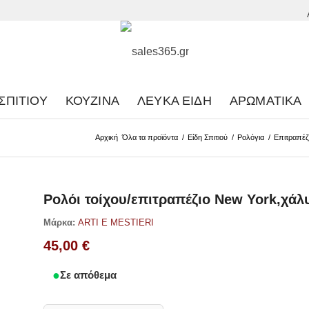
ΣΠΙΤΙΟΎ
ΚΟΥΖΊΝΑ
ΛΕΥΚΆ ΕΊΔΗ
ΑΡΩΜΑΤΙΚΆ
Αρχική
Όλα τα προϊόντα
/
Είδη Σπιτιού
/
Ρολόγια
/
Επιτραπέζ
Ρολόι τοίχου/επιτραπέζιο New York,χάλυ
Μάρκα:
ARTI E MESTIERI
45,00
€
Σε απόθεμα