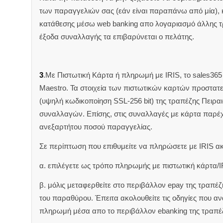
των παραγγελιών σας (εάν είναι παραπάνω από μία),
κατάθεσης μέσω web banking απο λογαριασμό άλλης 
έξοδα συναλλαγής τα επιβαρύνεται ο πελάτης.
3
.Με Πιστωτική Κάρτα ή πληρωμή με IRIS, το sales365 δ
Maestro. Τα στοιχεία των πιστωτικών καρτών προστατ
(υψηλή κωδικοποίηση SSL-256 bit) της τραπέζης Πειρα
συναλλαγών. Επίσης, στις συναλλαγές με κάρτα παρέ
ανεξαρτήτου ποσού παραγγελίας.
Σε περίπτωση που επιθυμείτε να πληρώσετε με IRIS α
α. επιλέγετε ως τρόπο πληρωμής με πιστωτική κάρτα/I
β. μόλις μεταφερθείτε στο περιβάλλον epay της τραπέ
του παραθύρου. Έπειτα ακολουθείτε τις οδηγίες που 
πληρωμή μέσα απο το περιβάλλον ebanking της τραπέ