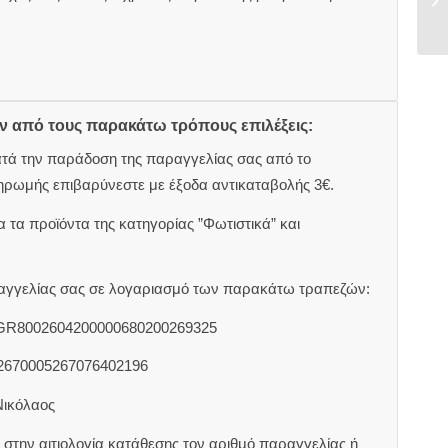
ον από τους παρακάτω τρόπους επιλέξεις:
ατά την παράδοση της παραγγελίας σας από το
ηρωμής επιβαρύνεστε με έξοδα αντικαταβολής 3€.
 τα προϊόντα της κατηγορίας ”Φωτιστικά” και
αραγγελίας σας σε λογαριασμό των παρακάτω τραπεζών:
 GR8002604200000680200269325
2670005267076402196
Νικόλαος
στην αιτιολογία κατάθεσης τον αριθμό παραγγελίας ή