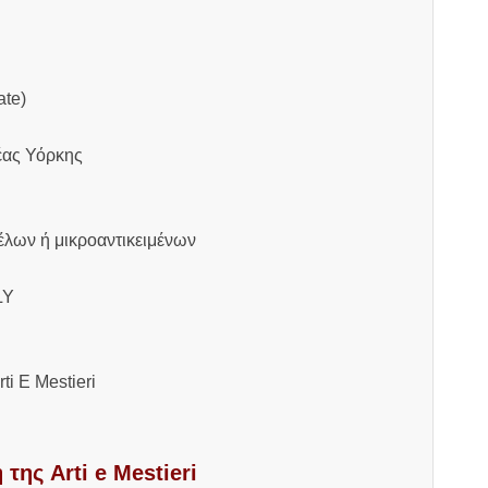
ate)
έας Υόρκης
έλων ή μικροαντικειμένων
LY
i E Mestieri
της Arti e Mestieri