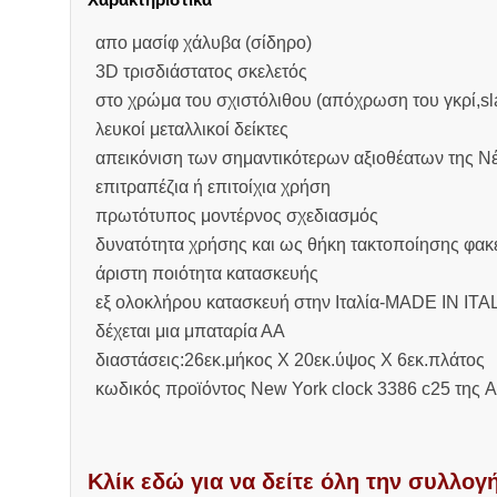
απο μασίφ χάλυβα (σίδηρο)
3D τρισδιάστατος σκελετός
στο χρώμα του σχιστόλιθου (απόχρωση του γκρί,sl
λευκοί μεταλλικοί δείκτες
απεικόνιση των σημαντικότερων αξιοθέατων της Ν
επιτραπέζια ή επιτοίχια χρήση
πρωτότυπος μοντέρνος σχεδιασμός
δυνατότητα χρήσης και ως θήκη τακτοποίησης φακ
άριστη ποιότητα κατασκευής
εξ ολοκλήρου κατασκευή στην Ιταλία-MADE IN ITA
δέχεται μια μπαταρία ΑΑ
διαστάσεις:26εκ.μήκος Χ 20εκ.ύψος Χ 6εκ.πλάτος
κωδικός προϊόντος New York clock 3386 c25 της Art
Κλίκ εδώ για να δείτε όλη την συλλογή 