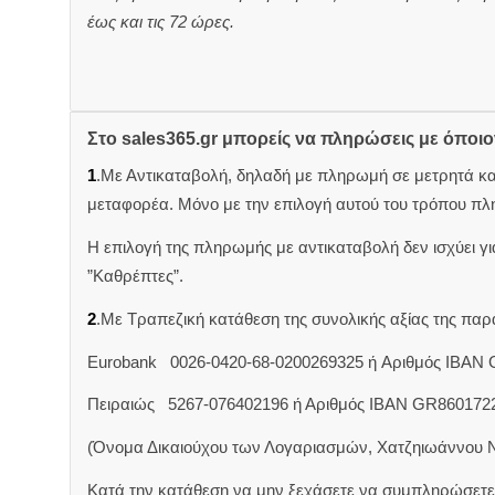
έως και τις 72 ώρες.
Στο sales365.gr μπορείς να πληρώσεις με όποι
1
.Με Αντικαταβολή, δηλαδή με πληρωμή σε μετρητά κ
μεταφορέα. Μόνο με την επιλογή αυτού του τρόπου πλ
Η επιλογή της πληρωμής με αντικαταβολή δεν ισχύει για
”Καθρέπτες”.
2
.Με Τραπεζική κατάθεση της συνολικής αξίας της π
Eurobank 0026-0420-68-0200269325 ή Aριθμός IBAN
Πειραιώς 5267-076402196 ή Αριθμός IBAN GR860172
(Όνομα Δικαιούχου των Λογαριασμών, Χατζηιωάννου 
Κατά την κατάθεση να μην ξεχάσετε να συμπληρώσετε 