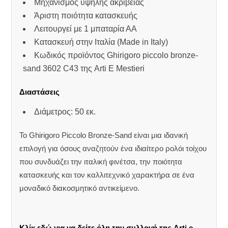
Μηχανισμός υψηλής ακριβείας
Άριστη ποιότητα κατασκευής
Λειτουργεί με 1 μπαταρία ΑΑ
Κατασκευή στην Ιταλία (Made in Italy)
Κωδικός προϊόντος Ghirigoro piccolo bronze-
sand 3602 C43 της Arti E Mestieri
Διαστάσεις
Διάμετρος: 50 εκ.
Το Ghirigoro Piccolo Bronze-Sand είναι μια ιδανική
επιλογή για όσους αναζητούν ένα ιδιαίτερο ρολόι τοίχου
που συνδυάζει την ιταλική φινέτσα, την ποιότητα
κατασκευής και τον καλλιτεχνικό χαρακτήρα σε ένα
μοναδικό διακοσμητικό αντικείμενο.
Κλίκ εδώ για να δείτε όλη την συλλογή της Arti e