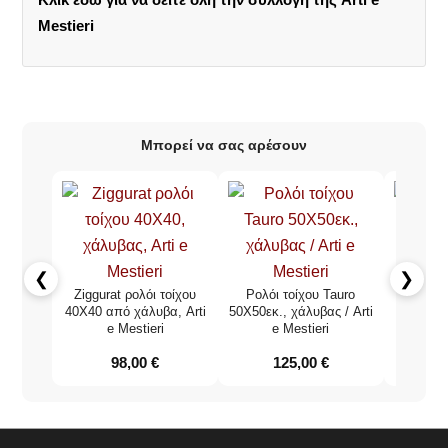
Mestieri
Μπορεί να σας αρέσουν
❮
❯
Ziggurat ρολόι τοίχου
Ρολόι τοίχου Tauro
Odeon ρο
40Χ40 από χάλυβα, Arti
50Χ50εκ., χάλυβας / Arti
χάλυβα 6
e Mestieri
e Mestieri
98,00
€
125,00
€