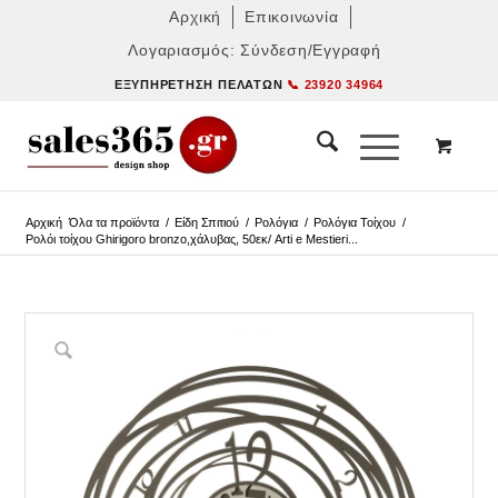
Αρχική
Επικοινωνία
Λογαριασμός: Σύνδεση/Εγγραφή
ΕΞΥΠΗΡΈΤΗΣΗ ΠΕΛΑΤΏΝ
📞 23920 34964
Αρχική
Όλα τα προϊόντα
/
Είδη Σπιτιού
/
Ρολόγια
/
Ρολόγια Τοίχου
/
Ρολόι τοίχου Ghirigoro bronzo,χάλυβας, 50εκ/ Arti e Mestieri...