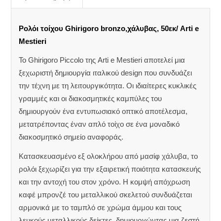
Ρολόι τοίχου Ghirigoro bronzo,χάλυβας, 50εκ/ Arti e
Mestieri
Το Ghirigoro Piccolo της Arti e Mestieri αποτελεί μια
ξεχωριστή δημιουργία ιταλικού design που συνδυάζει
την τέχνη με τη λειτουργικότητα. Οι ιδιαίτερες κυκλικές
γραμμές και οι διακοσμητικές καμπύλες του
δημιουργούν ένα εντυπωσιακό οπτικό αποτέλεσμα,
μετατρέποντας έναν απλό τοίχο σε ένα μοναδικό
διακοσμητικό σημείο αναφοράς.
Κατασκευασμένο εξ ολοκλήρου από μασίφ χάλυβα, το
ρολόι ξεχωρίζει για την εξαιρετική ποιότητα κατασκευής
και την αντοχή του στον χρόνο. Η κομψή απόχρωση
καφέ μπρονζέ του μεταλλικού σκελετού συνδυάζεται
αρμονικά με το ταμπλό σε χρώμα άμμου και τους
λευκούς μεταλλικούς δείκτες, δημιουργώντας μια ζεστή