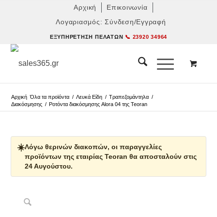
Αρχική
Επικοινωνία
Λογαριασμός: Σύνδεση/Εγγραφή
ΕΞΥΠΗΡΈΤΗΣΗ ΠΕΛΑΤΏΝ
📞 23920 34964
Αρχική
Όλα τα προϊόντα
/
Λευκά Είδη
/
Τραπεζομάντηλα
/
Διακόσμησης
/
Ροτόντα διακόσμησης Alora 04 της Teoran
☀️
Λόγω θερινών διακοπών, οι παραγγελίες
προϊόντων της εταιρίας Teoran θα αποσταλούν στις
24 Αυγούστου.
Δες παρόμοια