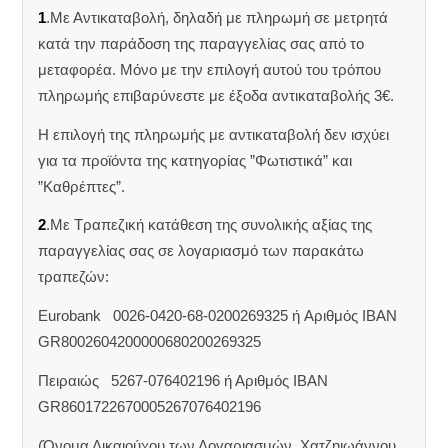
1
.Με Αντικαταβολή, δηλαδή με πληρωμή σε μετρητά
κατά την παράδοση της παραγγελίας σας από το
μεταφορέα. Μόνο με την επιλογή αυτού του τρόπου
πληρωμής επιβαρύνεστε με έξοδα αντικαταβολής 3€.
Η επιλογή της πληρωμής με αντικαταβολή δεν ισχύει
για τα προϊόντα της κατηγορίας ”Φωτιστικά” και
”Καθρέπτες”.
2
.Με Τραπεζική κατάθεση της συνολικής αξίας της
παραγγελίας σας σε λογαριασμό των παρακάτω
τραπεζών:
Eurobank 0026-0420-68-0200269325 ή Aριθμός IBAN
GR8002604200000680200269325
Πειραιώς 5267-076402196 ή Αριθμός IBAN
GR8601722670005267076402196
(Όνομα Δικαιούχου των Λογαριασμών, Χατζηιωάννου