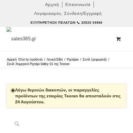
Αρχική
Επικοινωνία
Λογαριασμός: Σύνδεση/Εγγραφή
ΕΞΥΠΗΡΈΤΗΣΗ ΠΕΛΑΤΏΝ
📞 23920 34964
Αρχική
Όλα τα προϊόντα
/
Λευκά Είδη
/
Ριχτάρια
/
Σενίλ (χειμερινά)
/
Σενίλ Χειμερινό Ριχτάρι Valley 01 της Teoran
☀️
Λόγω θερινών διακοπών, οι παραγγελίες
προϊόντων της εταιρίας Teoran θα αποσταλούν στις
24 Αυγούστου.