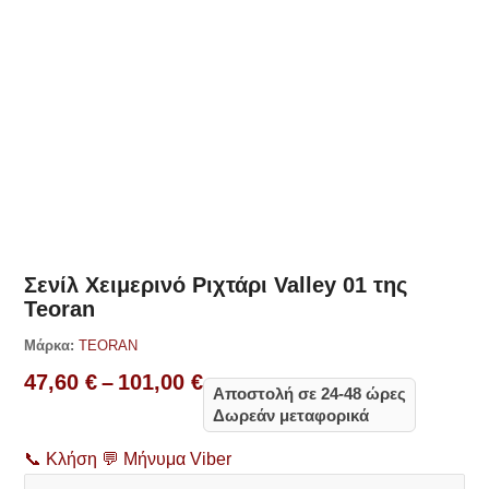
Δες παρόμοια
Σενίλ Χειμερινό Ριχτάρι Valley 01 της
Teoran
Μάρκα:
TEORAN
Price
47,60
€
–
101,00
€
Αποστολή σε 24-48 ώρες
range:
Δωρεάν μεταφορικά
47,60 €
through
📞
Κλήση
💬
Μήνυμα Viber
101,00 €