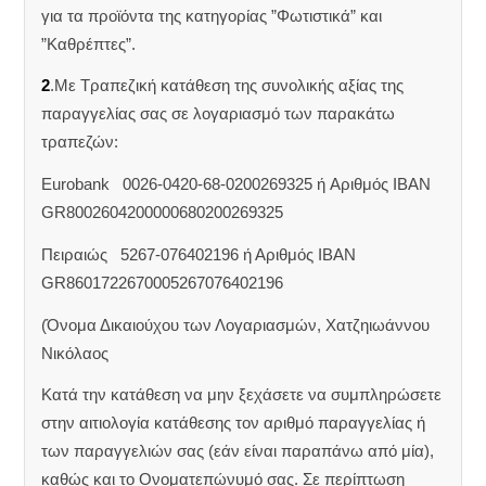
για τα προϊόντα της κατηγορίας ”Φωτιστικά” και
”Καθρέπτες”.
2
.Με Τραπεζική κατάθεση της συνολικής αξίας της
παραγγελίας σας σε λογαριασμό των παρακάτω
τραπεζών:
Eurobank 0026-0420-68-0200269325 ή Aριθμός IBAN
GR8002604200000680200269325
Πειραιώς 5267-076402196 ή Αριθμός IBAN
GR8601722670005267076402196
(Όνομα Δικαιούχου των Λογαριασμών, Χατζηιωάννου
Νικόλαος
Κατά την κατάθεση να μην ξεχάσετε να συμπληρώσετε
στην αιτιολογία κατάθεσης τον αριθμό παραγγελίας ή
των παραγγελιών σας (εάν είναι παραπάνω από μία),
καθώς και το Ονοματεπώνυμό σας. Σε περίπτωση