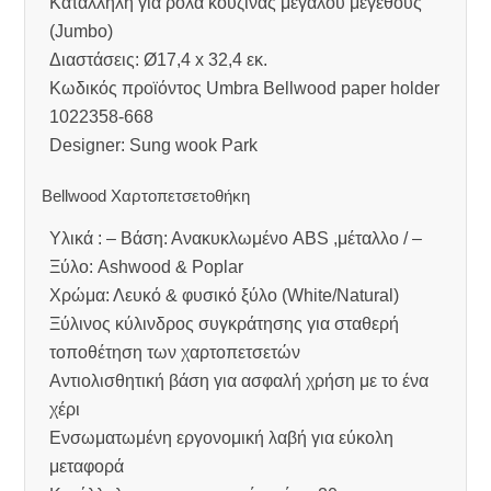
Κατάλληλη για ρολά κουζίνας μεγάλου μεγέθους
(Jumbo)
Διαστάσεις: Ø17,4 x 32,4 εκ.
Κωδικός προϊόντος Umbra Bellwood paper holder
1022358-668
Designer: Sung wook Park
Bellwood Χαρτοπετσετοθήκη
Υλικά : – Βάση: Ανακυκλωμένο ABS ,μέταλλο / –
Ξύλο: Ashwood & Poplar
Χρώμα: Λευκό & φυσικό ξύλο (White/Natural)
Ξύλινος κύλινδρος συγκράτησης για σταθερή
τοποθέτηση των χαρτοπετσετών
Αντιολισθητική βάση για ασφαλή χρήση με το ένα
χέρι
Ενσωματωμένη εργονομική λαβή για εύκολη
μεταφορά