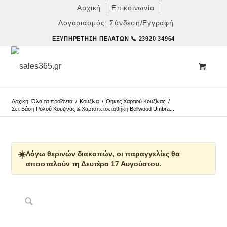
Αρχική
Επικοινωνία
Λογαριασμός: Σύνδεση/Εγγραφή
ΕΞΥΠΗΡΈΤΗΣΗ ΠΕΛΑΤΏΝ
📞 23920 34964
Αρχική
Όλα τα προϊόντα
/
Κουζίνα
/
Θήκες Χαρτιού Κουζίνας
/
Σετ Βάση Ρολού Κουζίνας & Χαρτοπετσετοθήκη Bellwood Umbra...
☀️
Λόγω θερινών διακοπών, οι παραγγελίες θα
αποσταλούν τη Δευτέρα 17 Αυγούστου.