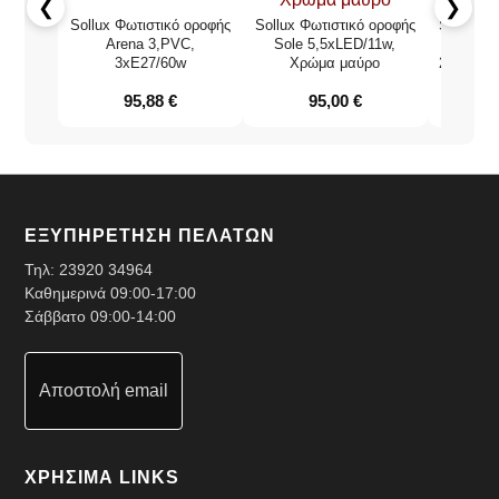
❮
❯
Sollux Φωτιστικό οροφής
Sollux Φωτιστικό οροφής
Sollux Φ
Arena 3,PVC,
Sole 5,5xLED/11w,
3xE27/60w
Χρώμα μαύρο
2,αλουμί
95,88
€
95,00
€
ΕΞΥΠΗΡΕΤΗΣΗ ΠΕΛΑΤΩΝ
Τηλ:
23920 34964
Καθημερινά 09:00-17:00
Σάββατο 09:00-14:00
Αποστολή email
ΧΡΗΣΙΜΑ LINKS